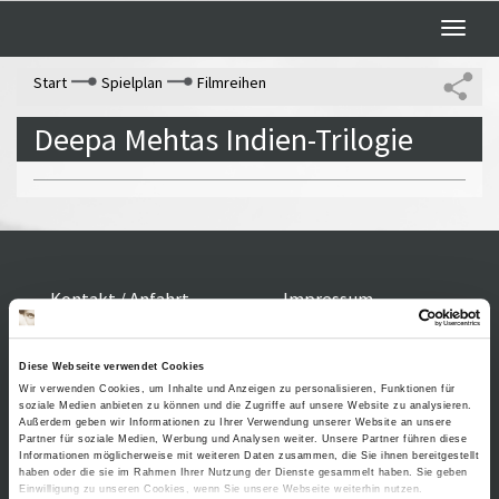
Toggle
naviga
Start
Spielplan
Filmreihen
Deepa Mehtas Indien-Trilogie
Kontakt / Anfahrt
Impressum
Öffnungszeiten /
Sitemap
Datenschutz
Preise
Führungen /
Diese Webseite verwendet Cookies
Cookie-
Wir verwenden Cookies, um Inhalte und Anzeigen zu personalisieren, Funktionen für
Vermittlung
Einstellungen
soziale Medien anbieten zu können und die Zugriffe auf unsere Website zu analysieren.
Über uns
Außerdem geben wir Informationen zu Ihrer Verwendung unserer Website an unsere
Freundeskreis
Partner für soziale Medien, Werbung und Analysen weiter. Unsere Partner führen diese
Informationen möglicherweise mit weiteren Daten zusammen, die Sie ihnen bereitgestellt
Museumsshop
haben oder die sie im Rahmen Ihrer Nutzung der Dienste gesammelt haben. Sie geben
Einwilligung zu unseren Cookies, wenn Sie unsere Webseite weiterhin nutzen.
Vermietung