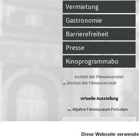
Vermietung
Gastronomie
Barrierefreiheit
Presse
Kinoprogrammabo
Institut der Filmuniversität
virtuelle Ausstellung
Spielplan Aug
2026
Mo
Di
Mi
Do
Fr
Sa
So
Diese Webseite verwende