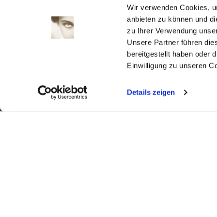
1
2
Wir verwenden Cookies, um
3
4
5
6
7
8
9
anbieten zu können und di
zu Ihrer Verwendung unser
10
11
12
13
14
15
16
Unsere Partner führen die
17
18
19
20
21
22
23
bereitgestellt haben oder
24
25
26
27
28
29
30
Einwilligung zu unseren C
31
Details zeigen
Aktuell
Digitales
Ausstellungen
Kino
Kino2online
Sammlungen
Forschung