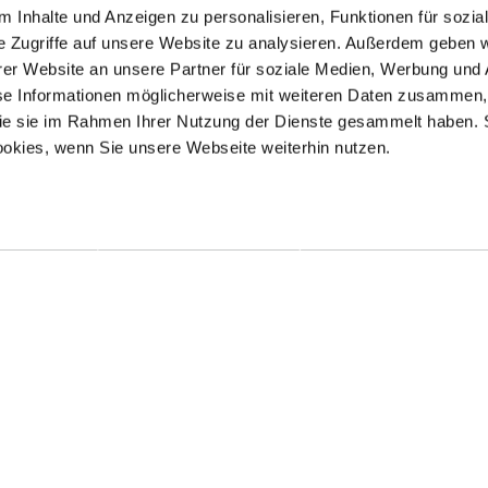
 Inhalte und Anzeigen zu personalisieren, Funktionen für sozia
e Zugriffe auf unsere Website zu analysieren. Außerdem geben w
er Website an unsere Partner für soziale Medien, Werbung und 
se Informationen möglicherweise mit weiteren Daten zusammen, 
 die sie im Rahmen Ihrer Nutzung der Dienste gesammelt haben. 
ookies, wenn Sie unsere Webseite weiterhin nutzen.
Kontakt / Anfahrt
Impressum
Öffnungszeiten / Preise
Sitemap
Führungen /
Datenschutz
Cookie-Einstellungen
Vermittlung
Über uns
Freundeskreis
Museumsshop
Vermietung
Gastronomie
Barrierefreiheit