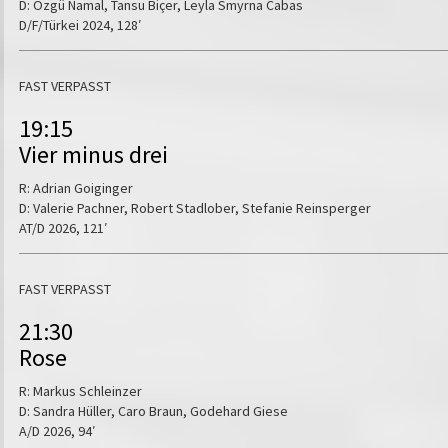
D: Özgü Namal, Tansu Biçer, Leyla Smyrna Cabas
D/F/Türkei 2024, 128′
FAST VERPASST
19:15
Vier minus drei
R: Adrian Goiginger
D: Valerie Pachner, Robert Stadlober, Stefanie Reinsperger
AT/D 2026, 121′
FAST VERPASST
21:30
Rose
R: Markus Schleinzer
D: Sandra Hüller, Caro Braun, Godehard Giese
A/D 2026, 94′