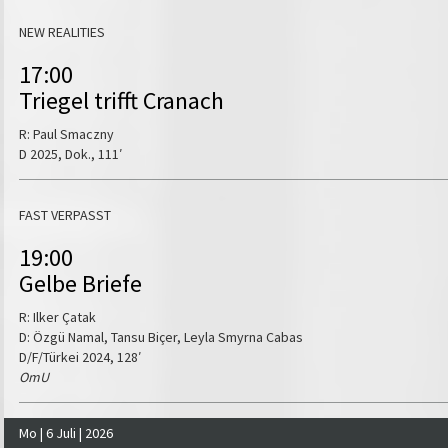
NEW REALITIES
17:00
Triegel trifft Cranach
R: Paul Smaczny
D 2025, Dok., 111′
FAST VERPASST
19:00
Gelbe Briefe
R: Ilker Çatak
D: Özgü Namal, Tansu Biçer, Leyla Smyrna Cabas
D/F/Türkei 2024, 128′
OmU
Mo | 6 Juli | 2026