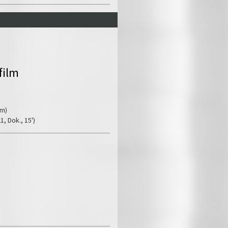
film
am)
, Dok., 15')