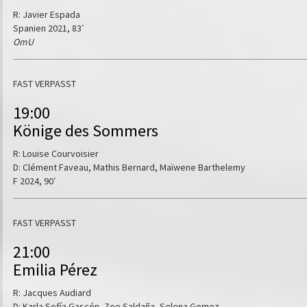
R: Javier Espada
Spanien 2021, 83′
OmU
FAST VERPASST
19:00
Könige des Sommers
R: Louise Courvoisier
D: Clément Faveau, Mathis Bernard, Maïwene Barthelemy
F 2024, 90′
FAST VERPASST
21:00
Emilia Pérez
R: Jacques Audiard
D: Karla Sofía Gascón, Zoe Saldaña, Selena Gomez