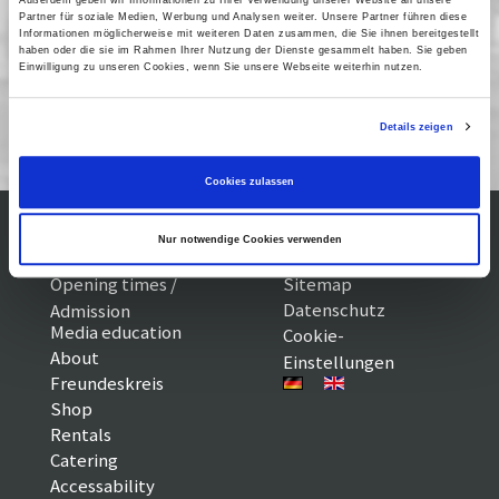
Außerdem geben wir Informationen zu Ihrer Verwendung unserer Website an unsere
Ringvorlesung und Filmreihe:
Partner für soziale Medien, Werbung und Analysen weiter. Unsere Partner führen diese
Informationen möglicherweise mit weiteren Daten zusammen, die Sie ihnen bereitgestellt
Jüdisches Filmerbe
haben oder die sie im Rahmen Ihrer Nutzung der Dienste gesammelt haben. Sie geben
Einwilligung zu unseren Cookies, wenn Sie unsere Webseite weiterhin nutzen.
In Zusammenarbeit mit dem Moses Mendelssohn Zentrum, der
Filmuniversität Babelsberg und dem Institut für Jüdische Studien
Details zeigen
und Religionswissenschaft der Universität Potsdam
Cookies zulassen
Nur notwendige Cookies verwenden
Visiting the museum
Impressum
Opening times /
Sitemap
Datenschutz
Admission
Media education
Cookie-
About
Einstellungen
Freundeskreis
Shop
Rentals
Catering
Accessability