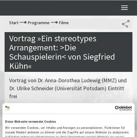
Toggle
naviga
Start
Programme
Filme
Vortrag »Ein stereotypes
Arrangement: >Die
Schauspielerin< von Siegfried
Kühn«
Vortrag von Dr. Anna-Dorothea Ludewig (MMZ) und
Dr. Ulrike Schneider (Universität Potsdam) Eintritt
frei
Past Dates
07 Februar 2024
| 17:00
Diese Webseite verwendet Cookies
Wir verwenden Cookies, um Inhalte und Anzeigen zu personalisieren, Funktionen für
soziale Medien anbieten zu können und die Zugriffe auf unsere Website zu analysieren.