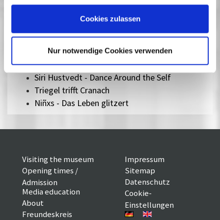
Palliativstation
Zirkuskind
Cookies zulassen
Vienna Calling
Mutzenbacher
Monk in Pieces
Nur notwendige Cookies verwenden
Special Operation
Siri Hustvedt - Dance Around the Self
Triegel trifft Cranach
Niñxs - Das Leben glitzert
Visiting the museum
Impressum
Opening times /
Sitemap
Datenschutz
Admission
Media education
Cookie-
About
Einstellungen
Freundeskreis