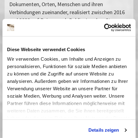
Dokumenten, Orten, Menschen und ihren
Verbindungen zueinander, realisiert zwischen 2016
und 2022 auf Reisen nach Dublin, London, St.
Petersburg, Sydney und Canberra.
Past Dates
Diese Webseite verwendet Cookies
07 Mai 2023
| 17:00
13 Mai 2023
| 17:00
Wir verwenden Cookies, um Inhalte und Anzeigen zu
20 Mai 2023
| 17:00
personalisieren, Funktionen für soziale Medien anbieten
27 Mai 2023
| 17:00
zu können und die Zugriffe auf unsere Website zu
analysieren. Außerdem geben wir Informationen zu Ihrer
Verwendung unserer Website an unsere Partner für
soziale Medien, Werbung und Analysen weiter. Unsere
New Realities
Partner führen diese Informationen möglicherweise mit
Unter dem Titel »New Realities« präsentieren wir
weiteren Daten zusammen, die Sie ihnen bereitgestellt
Dokumentarfilme, die sich jenseits gängiger, fernsehtauglicher
haben oder die sie im Rahmen Ihrer Nutzung der Dienste
Formate auf Wagnisse einlassen, eigene ästhetische Wege
gesammelt haben. Sie geben Einwilligung zu unseren
beschreiten und unbekannte Themen erschließen.
Details zeigen
Cookies, wenn Sie unsere Webseite weiterhin nutzen.