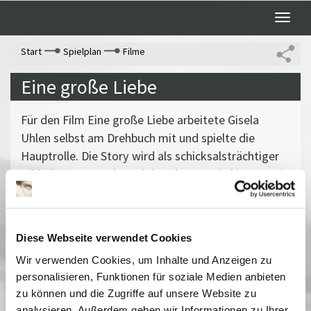
Toggle
naviga
Start
Spielplan
Filme
Eine große Liebe
Für den Film Eine große Liebe arbeitete Gisela
Uhlen selbst am Drehbuch mit und spielte die
Hauptrolle. Die Story wird als schicksalsträchtiger
Bilderbogen von der Jahrhundertwende bis zur Zeit
nach dem Zweiten Weltkrieg präsentiert. Die
Premiere, September 1949 im Berliner Marmorhaus,
geriet zum Fiasko. Mit Hilfe der DEFA wurde der
Diese Webseite verwendet Cookies
Film umgearbeitet und in einer kürzeren Version
Wir verwenden Cookies, um Inhalte und Anzeigen zu
neu gestartet.
personalisieren, Funktionen für soziale Medien anbieten
Vergangene Vorstellungen
zu können und die Zugriffe auf unsere Website zu
28 Januar 2006
| 18:00
analysieren. Außerdem geben wir Informationen zu Ihrer