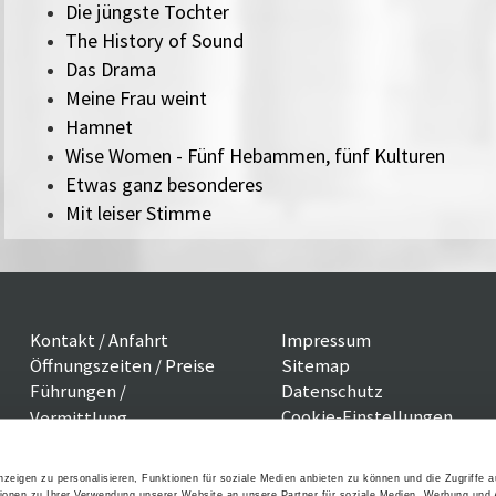
Die jüngste Tochter
The History of Sound
Das Drama
Meine Frau weint
Hamnet
Wise Women - Fünf Hebammen, fünf Kulturen
Etwas ganz besonderes
Mit leiser Stimme
Kontakt / Anfahrt
Impressum
Öffnungszeiten / Preise
Sitemap
Führungen /
Datenschutz
Cookie-Einstellungen
Vermittlung
Über uns
Freundeskreis
zeigen zu personalisieren, Funktionen für soziale Medien anbieten zu können und die Zugriffe 
Museumsshop
ionen zu Ihrer Verwendung unserer Website an unsere Partner für soziale Medien, Werbung und 