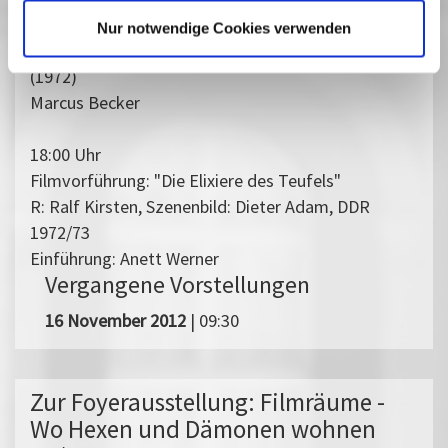
Das Sprelacart der Zukunft. Zur Funktion
Nur notwendige Cookies verwenden
szenographischer Anachronismen in "Eolomea"
(1972)
Marcus Becker
18:00 Uhr
Filmvorführung: "Die Elixiere des Teufels"
R: Ralf Kirsten, Szenenbild: Dieter Adam, DDR
1972/73
Einführung: Anett Werner
Vergangene Vorstellungen
16 November 2012
| 09:30
Zur Foyerausstellung: Filmräume -
Wo Hexen und Dämonen wohnen