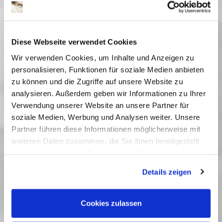
Szenographierte Kontrasträume in DEFA-
Spielfilmen
Annette Dorgerloh
Diese Webseite verwendet Cookies
14:45 Uhr
Wir verwenden Cookies, um Inhalte und Anzeigen zu
Hitler: Szenograpische Visualisierung des
personalisieren, Funktionen für soziale Medien anbieten
Abwesenden
zu können und die Zugriffe auf unsere Website zu
Kathrin Nachtigall
analysieren. Außerdem geben wir Informationen zu Ihrer
Verwendung unserer Website an unsere Partner für
soziale Medien, Werbung und Analysen weiter. Unsere
15:30 Uhr
Partner führen diese Informationen möglicherweise mit
Kaffeepause
weiteren Daten zusammen, die Sie ihnen bereitgestellt
haben oder die sie im Rahmen Ihrer Nutzung der Dienste
16:00 Uhr
gesammelt haben. Sie geben Einwilligung zu unseren
Christiane F. und Stefan K. - Stadt und Jugend im
Details zeigen
Cookies, wenn Sie unsere Webseite weiterhin nutzen.
geteilten Berlin der frühen 80er Jahre
Birgit Schapow
Cookies zulassen
16:45 Uhr