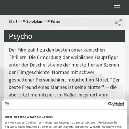
Toggle
naviga
Start
Spielplan
Filme
Psycho
Der Film zahlt zu den besten amerikanischen
Thrillern. Die Ermordung der weiblichen Hauptfigur
unter der Dusche ist eine der meistzitierten Szenen
der Filmgeschichte. Norman mit schwer
gespaltener Persönlichkeit meuchelt im Motel. "Der
beste Freund eines Mannes ist seine Mutter"! - die
aber sitzt mumifiziert im Keller. Inspiriert vom
realen Frauenmörder Ed Gein schuf Hitchcock sein
eigenartigstes Meisterwerk.
Vergangene Vorstellungen
Diese Webseite verwendet Cookies
Wir verwenden Cookies, um Inhalte und Anzeigen zu personalisieren, Funktionen für
03 Juli 2009
| 22:00
soziale Medien anbieten zu können und die Zugriffe auf unsere Website zu analysieren.