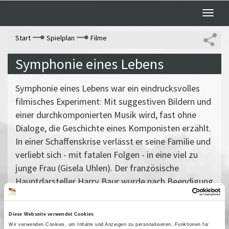
Toggle
naviga
Start
Spielplan
Filme
Symphonie eines Lebens
Symphonie eines Lebens war ein eindrucksvolles
filmisches Experiment: Mit suggestiven Bildern und
einer durchkomponierten Musik wird, fast ohne
Dialoge, die Geschichte eines Komponisten erzählt.
In einer Schaffenskrise verlässt er seine Familie und
verliebt sich - mit fatalen Folgen - in eine viel zu
junge Frau (Gisela Uhlen). Der französische
Hauptdarsteller Harry Baur wurde nach Beendigung
der Dreharbeiten von der Gestapo zu Tode
gefoltert. Er war mit einer Jüdin verheiratet und
Diese Webseite verwendet Cookies
hatte Kontakte zur Résistance.
Wir verwenden Cookies, um Inhalte und Anzeigen zu personalisieren, Funktionen für