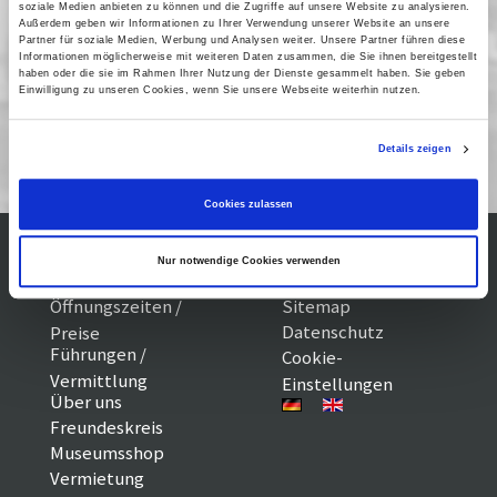
Vergangene Vorstellungen
soziale Medien anbieten zu können und die Zugriffe auf unsere Website zu analysieren.
Außerdem geben wir Informationen zu Ihrer Verwendung unserer Website an unsere
Partner für soziale Medien, Werbung und Analysen weiter. Unsere Partner führen diese
21 Januar 2006
| 18:00
Informationen möglicherweise mit weiteren Daten zusammen, die Sie ihnen bereitgestellt
haben oder die sie im Rahmen Ihrer Nutzung der Dienste gesammelt haben. Sie geben
Einwilligung zu unseren Cookies, wenn Sie unsere Webseite weiterhin nutzen.
Gisela Uhlen-Retrospektive
Details zeigen
Cookies zulassen
Nur notwendige Cookies verwenden
Kontakt / Anfahrt
Impressum
Öffnungszeiten /
Sitemap
Datenschutz
Preise
Führungen /
Cookie-
Vermittlung
Einstellungen
Über uns
Freundeskreis
Museumsshop
Vermietung