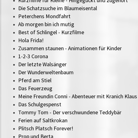
Kurzfilme für Kleine - Hingeguckt und zugehört
Die Schatzsuche im Blaumeisental
Peterchens Mondfahrt
Ab morgen bin ich mutig
Best of Schlingel - Kurzfilme
Hola Frida!
Zusammen staunen - Animationen für Kinder
1-2-3 Corona
Der letzte Walsänger
Der Wunderweltenbaum
Pferd am Stiel
Das Feuerzeug
Meine Freundin Conni - Abenteuer mit Kranich Klaus
Das Schulgespenst
Tommy Tom - Der verschwundene Teddybär
Ferien auf Saltkrokan
Plitsch Platsch Forever!
Prop und Berta