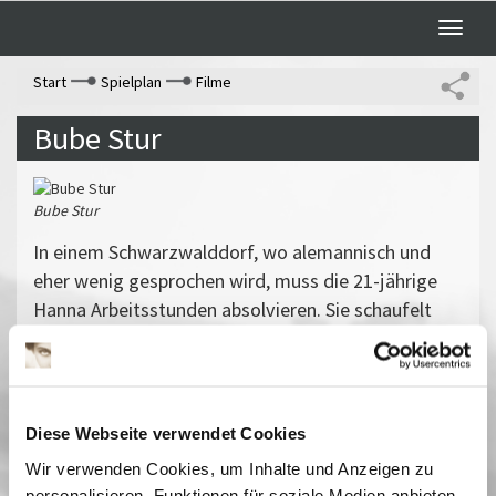
Toggle
naviga
Start
Spielplan
Filme
Bube Stur
Bube Stur
In einem Schwarzwalddorf, wo alemannisch und
eher wenig gesprochen wird, muss die 21-jährige
Hanna Arbeitsstunden absolvieren. Sie schaufelt
Mist, melkt Kühe und schlägt sich mit dem
Landwirt Uwe herum, der kurz vor dem Bankrott
und am Ende seiner Ehe steht. Bald scheint es, als
wäre Hanna seine einzige Rettung. Doch die junge
Diese Webseite verwendet Cookies
Frau ist aus einem ganz anderen Grund in das Dorf
Wir verwenden Cookies, um Inhalte und Anzeigen zu
gekommen.
personalisieren, Funktionen für soziale Medien anbieten