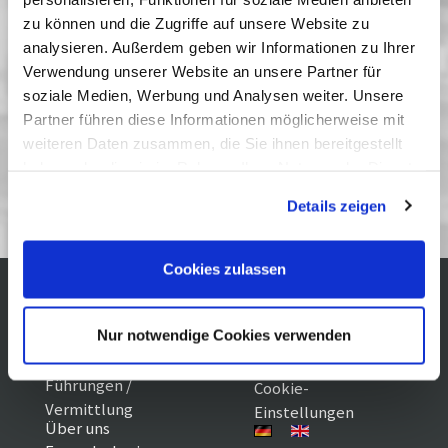
In Anwesenheit des Filmemachers
zu können und die Zugriffe auf unsere Website zu
Vergangene Vorstellungen
analysieren. Außerdem geben wir Informationen zu Ihrer
Verwendung unserer Website an unsere Partner für
18 Februar 2015
| 17:00
soziale Medien, Werbung und Analysen weiter. Unsere
Partner führen diese Informationen möglicherweise mit
weiteren Daten zusammen, die Sie ihnen bereitgestellt
Berlinale Spotlight - Nachspiel:
haben oder die sie im Rahmen Ihrer Nutzung der Dienste
Perspektive Deutsches Kino
gesammelt haben. Sie geben Einwilligung zu unseren
Details zeigen
Cookies, wenn Sie unsere Webseite weiterhin nutzen.
Cookies zulassen
Kontakt / Anfahrt
Impressum
Nur notwendige Cookies verwenden
Öffnungszeiten /
Sitemap
Datenschutz
Preise
Führungen /
Cookie-
Vermittlung
Einstellungen
Über uns