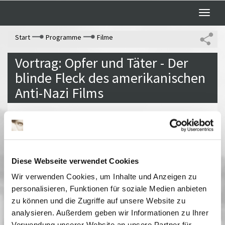
Toggle
naviga
Start
Programme
Filme
Vortrag: Opfer und Täter - Der
blinde Fleck des amerikanischen
Anti-Nazi Films
von Heike Klapdor (Autorin)
Eintritt frei
Past Dates
Diese Webseite verwendet Cookies
24 Januar 2024
| 17:00
Wir verwenden Cookies, um Inhalte und Anzeigen zu
personalisieren, Funktionen für soziale Medien anbieten
zu können und die Zugriffe auf unsere Website zu
Ringvorlesung und Filmreihe:
analysieren. Außerdem geben wir Informationen zu Ihrer
Jüdisches Filmerbe
Verwendung unserer Website an unsere Partner für