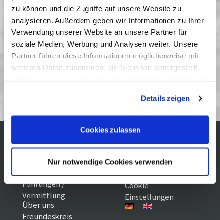
Vergangene Vorstellungen
zu können und die Zugriffe auf unsere Website zu
analysieren. Außerdem geben wir Informationen zu Ihrer
07 März 2012
| 16:00
Verwendung unserer Website an unsere Partner für
10 März 2012
| 16:00
soziale Medien, Werbung und Analysen weiter. Unsere
11 März 2012
| 16:00
Partner führen diese Informationen möglicherweise mit
weiteren Daten zusammen, die Sie ihnen bereitgestellt
haben oder die sie im Rahmen Ihrer Nutzung der Dienste
Kinderfilm 3/12
gesammelt haben. Sie geben Einwilligung zu unseren
Details zeigen
Cookies, wenn Sie unsere Webseite weiterhin nutzen.
Cookies zulassen
Kontakt / Anfahrt
Impressum
Öffnungszeiten /
Sitemap
Nur notwendige Cookies verwenden
Datenschutz
Preise
Führungen /
Cookie-
Vermittlung
Einstellungen
Über uns
Freundeskreis