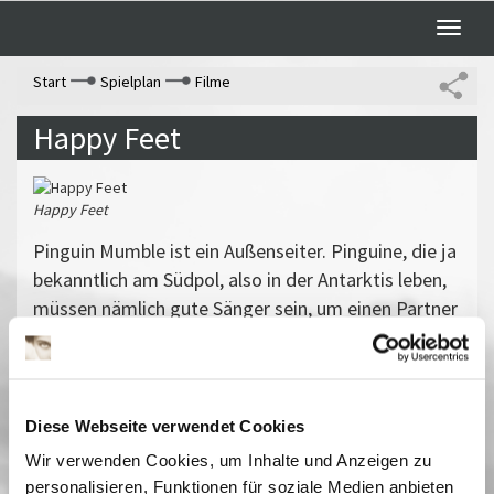
Toggle
naviga
Start
Spielplan
Filme
Happy Feet
Happy Feet
Pinguin Mumble ist ein Außenseiter. Pinguine, die ja
bekanntlich am Südpol, also in der Antarktis leben,
müssen nämlich gute Sänger sein, um einen Partner
fürs Leben zu finden. Doch Mumble kam stumm zur
Welt, weil sein Vater Elvis das Pinguin-Ei einige Zeit
der Kälte ausgesetzt hat. Aber dafür kann Mumble
steppen! "Happy Feet" macht happy und gibt Mut,
Diese Webseite verwendet Cookies
denn Mumble bleibt sich trotz aller Rückschläge
Wir verwenden Cookies, um Inhalte und Anzeigen zu
selbst treu.
personalisieren, Funktionen für soziale Medien anbieten