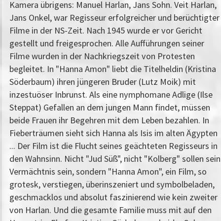
Kamera übrigens: Manuel Harlan, Jans Sohn. Veit Harlan,
Jans Onkel, war Regisseur erfolgreicher und berüchtigter
Filme in der NS-Zeit. Nach 1945 wurde er vor Gericht
gestellt und freigesprochen. Alle Aufführungen seiner
Filme wurden in der Nachkriegszeit von Protesten
begleitet. In "Hanna Amon" liebt die Titelheldin (Kristina
Söderbaum) ihren jüngeren Bruder (Lutz Moik) mit
inzestuöser Inbrunst. Als eine nymphomane Adlige (Ilse
Steppat) Gefallen an dem jungen Mann findet, müssen
beide Frauen ihr Begehren mit dem Leben bezahlen. In
Fieberträumen sieht sich Hanna als Isis im alten Ägypten
... Der Film ist die Flucht seines geächteten Regisseurs in
den Wahnsinn. Nicht "Jud Süß", nicht "Kolberg" sollen sein
Vermächtnis sein, sondern "Hanna Amon", ein Film, so
grotesk, verstiegen, überinszeniert und symbolbeladen,
geschmacklos und absolut faszinierend wie kein zweiter
von Harlan. Und die gesamte Familie muss mit auf den