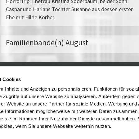
Horrortrip: Ehefrau Kristina Söderbaum, beider Sohn
Caspar und Harlans Tochter Susanne aus dessen erster
Ehe mit Hilde Körber.
Familienbande(n) August
t Cookies
Kontakt / Anfahrt
Impressum
Öffnungszeiten / Preise
Sitemap
 Inhalte und Anzeigen zu personalisieren, Funktionen für sozia
Führungen /
Datenschutz
e Zugriffe auf unsere Website zu analysieren. Außerdem geben w
Cookie-Einstellungen
Vermittlung
er Website an unsere Partner für soziale Medien, Werbung und 
Über uns
se Informationen möglicherweise mit weiteren Daten zusammen, 
Freundeskreis
 die sie im Rahmen Ihrer Nutzung der Dienste gesammelt haben. 
Museumsshop
ookies, wenn Sie unsere Webseite weiterhin nutzen.
Vermietung
Gastronomie