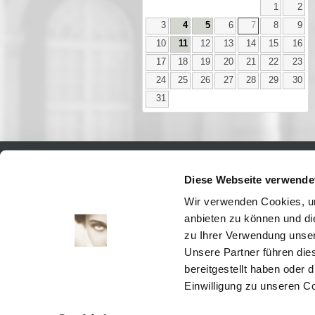
1
2
3
4
5
6
7
8
9
10
11
12
13
14
15
16
17
18
19
20
21
22
23
24
25
26
27
28
29
30
31
Diese Webseite verwende
Aktuell
Digitales
Wir verwenden Cookies, um
Ausstellungen
anbieten zu können und di
Kino
zu Ihrer Verwendung unser
Kino2online
Unsere Partner führen die
Sammlungen
bereitgestellt haben oder
Forschung
Einwilligung zu unseren C