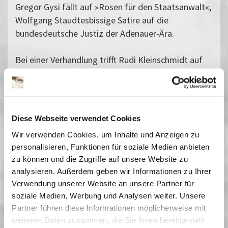
Gregor Gysi fällt auf »Rosen für den Staatsanwalt«,
Wolfgang Staudtesbissige Satire auf die
bundesdeutsche Justiz der Adenauer-Ära.
Bei einer Verhandlung trifft Rudi Kleinschmidt auf
den ehemaligen Militärrichter Schramm, der ihn
kurz vor Ende des Zweiten Weltkrieges wegen einer
Lappalie zu Tode verurteilt hatte. Nur ein Zufall
rettete Rudis Leben. Ex-Nazi Schramm aber ist
Diese Webseite verwendet Cookies
mittlerweile Staatsanwalt und ein angesehener
Wir verwenden Cookies, um Inhalte und Anzeigen zu
Bürger seiner Kleinstadt.
personalisieren, Funktionen für soziale Medien anbieten
»Mit bitterer Ironie schildert der zeitkritische Film
zu können und die Zugriffe auf unsere Website zu
die Verdrängung faschistischer Vergangenheit und
analysieren. Außerdem geben wir Informationen zu Ihrer
den Fortbestand alter obrigkeitsstaatlicher
Verwendung unserer Website an unsere Partner für
Tendenzen in der Bundesrepublik.« (Lex. d. int.
soziale Medien, Werbung und Analysen weiter. Unsere
Films) Den Bundesfilmpreis in Silber für den besten
Partner führen diese Informationen möglicherweise mit
abendfüllenden Spielfilm verweigerte Staudte 1960.
weiteren Daten zusammen, die Sie ihnen bereitgestellt