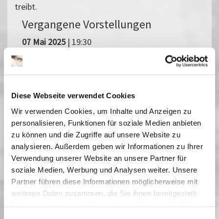
treibt.
Vergangene Vorstellungen
07 Mai 2025
| 19:30
Jüdisches Filmfestival Berlin
Brandenburg
Diese Webseite verwendet Cookies
Wir verwenden Cookies, um Inhalte und Anzeigen zu
Filmfestival vom 5. bis 10. Mai 2026Das Jüdische Filmfestival
Berlin Brandenburg (JFBB) lädt dazu ein, die Vielfalt jüdischer
personalisieren, Funktionen für soziale Medien anbieten
Perspektiven im Kino zu entdecken. Mit 60 Filmen aus 21
zu können und die Zugriffe auf unsere Website zu
Ländern, zwei Wettbewerben und mehreren Spezialreihen ist es
analysieren. Außerdem geben wir Informationen zu Ihrer
das wichtigste Forum für jüdisches Kino in Europa. Gespräche
Verwendung unserer Website an unsere Partner für
mit internationalen Gästen und Podiumsdiskussionen begleiten
soziale Medien, Werbung und Analysen weiter. Unsere
das Programm. Ob komisch oder tragisch, dokumentarisch oder
fiktional - die Filme des 32. JFBB regen zum gemeinsamen
Partner führen diese Informationen möglicherweise mit
Nachdenken an. Im Filmmuseum Potsdam präsentiert das JFBB
weiteren Daten zusammen, die Sie ihnen bereitgestellt
Beiträge aus den Wettbewerben Spiel- und Dokumentarfilm,
haben oder die sie im Rahmen Ihrer Nutzung der Dienste
Filme aus den Sonderreihen »Nordic Jewish Focus« sowie »The
gesammelt haben. Sie geben Einwilligung zu unseren