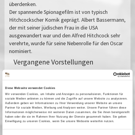
überdenken.
Der spannende Spionagefilm ist von typisch
Hitchcockscher Komik geprägt. Albert Bassermann,
der mit seiner jüdischen Frau in die USA
ausgewandert war und den Alfred Hitchcock sehr
verehrte, wurde für seine Nebenrolle für den Oscar
nominiert.
Vergangene Vorstellungen
19 Juli 2025
| 19:15
Diese Webseite verwendet Cookies
Wir verwenden Cookies, um Inhalte und Anzeigen zu personalisieren, Funktionen für
How to catch a Nazi -
soziale Medien anbieten zu können und die Zugriffe auf unsere Website zu analysieren.
Sommerfilmreihe
Außerdem geben wir Informationen zu Ihrer Verwendung unserer Website an unsere
Partner für soziale Medien, Werbung und Analysen weiter. Unsere Partner führen diese
Informationen möglicherweise mit weiteren Daten zusammen, die Sie ihnen bereitgestellt
Brisante, spannende und auch humorvoll bis parodistische
haben oder die sie im Rahmen Ihrer Nutzung der Dienste gesammelt haben. Sie geben
Spielfilme, die thematisieren, wie Nazis gejagt und ergriffen
Einwilligung zu unseren Cookies, wenn Sie unsere Webseite weiterhin nutzen.
werden:Hollywood widmete sich diesem Thema schon ab 1939.
In »Ich war ein Spion der Nazis« über einen NS-Spionagering in