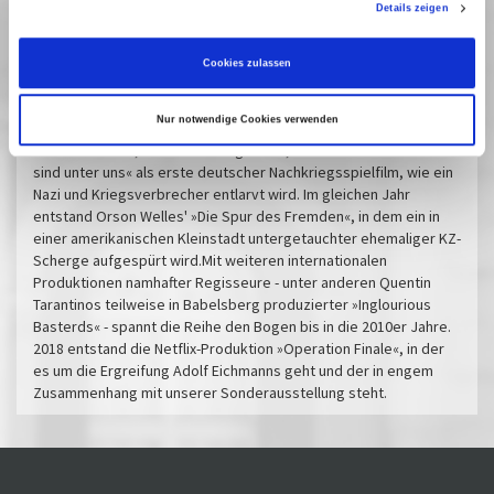
Details zeigen
den USA wirkten zahlreiche deutsche Emigrant*innen mit. In
Alfred Hitchcocks »Der Auslandskorrespondent« (1940)
wiederum deckt ein Sensationsreporter in Europa einen
Cookies zulassen
deutschen Spionagering auf. In einer Rundfunkansprache
wendet er sich am Ende an die US-Bevölkerung, die er zur
Nur notwendige Cookies verwenden
Wachsamkeit und zum Überdenken ihrer Neutralität
auffordert.1946, kurz nach Kriegsende, thematisiert »Die Mörder
sind unter uns« als erste deutscher Nachkriegsspielfilm, wie ein
Nazi und Kriegsverbrecher entlarvt wird. Im gleichen Jahr
entstand Orson Welles' »Die Spur des Fremden«, in dem ein in
einer amerikanischen Kleinstadt untergetauchter ehemaliger KZ-
Scherge aufgespürt wird.Mit weiteren internationalen
Produktionen namhafter Regisseure - unter anderen Quentin
Tarantinos teilweise in Babelsberg produzierter »Inglourious
Basterds« - spannt die Reihe den Bogen bis in die 2010er Jahre.
2018 entstand die Netflix-Produktion »Operation Finale«, in der
es um die Ergreifung Adolf Eichmanns geht und der in engem
Zusammenhang mit unserer Sonderausstellung steht.