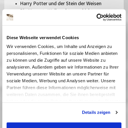
Harry Potter und der Stein der Weisen
Die Muppets Weihnachtsgeschichte
Zirkuskind
Alles steht Kopf
Die zwölf Monate
Diese Webseite verwendet Cookies
Ein Mädchen namens Willow
Wir verwenden Cookies, um Inhalte und Anzeigen zu
Pumuckl und das große Missverständnis
personalisieren, Funktionen für soziale Medien anbieten
Zoomania 2
zu können und die Zugriffe auf unsere Website zu
Checker Tobi 3 - Die heimliche Herrscherin der
analysieren. Außerdem geben wir Informationen zu Ihrer
Erde
Verwendung unserer Website an unsere Partner für
Die Schneekönigin
soziale Medien, Werbung und Analysen weiter. Unsere
Bibi Blocksberg - Das große Hexentreffen
Partner führen diese Informationen möglicherweise mit
Der geheime Garten
weiteren Daten zusammen, die Sie ihnen bereitgestellt
Rico, Oskar und die Tieferschatten
haben oder die sie im Rahmen Ihrer Nutzung der Dienste
Das singende, klingende Bäumchen
gesammelt haben. Sie geben Einwilligung zu unseren
Kurzfilme für Kleine - Hingeguckt und
Details zeigen
Cookies, wenn Sie unsere Webseite weiterhin nutzen.
zugehört
Die Schatzsuche im Blaumeisental