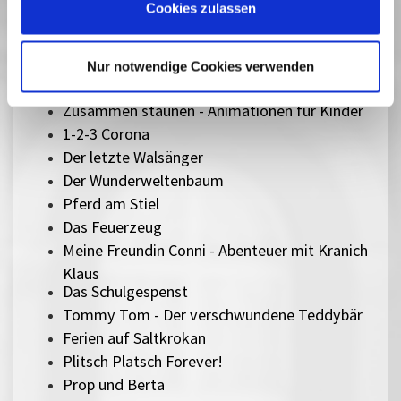
Cookies zulassen
Peterchens Mondfahrt
Ab morgen bin ich mutig
Best of Schlingel - Kurzfilme
Nur notwendige Cookies verwenden
Hola Frida!
Zusammen staunen - Animationen für Kinder
1-2-3 Corona
Der letzte Walsänger
Der Wunderweltenbaum
Pferd am Stiel
Das Feuerzeug
Meine Freundin Conni - Abenteuer mit Kranich
Klaus
Das Schulgespenst
Tommy Tom - Der verschwundene Teddybär
Ferien auf Saltkrokan
Plitsch Platsch Forever!
Prop und Berta