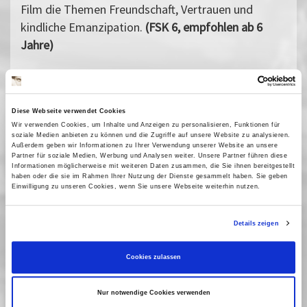
Film die Themen Freundschaft, Vertrauen und
kindliche Emanzipation.
(FSK 6, empfohlen ab 6
Jahre)
Vergangene Vorstellungen
Diese Webseite verwendet Cookies
03 Juni 2023
| 15:00
Wir verwenden Cookies, um Inhalte und Anzeigen zu personalisieren, Funktionen für
04 Juni 2023
| 15:00
soziale Medien anbieten zu können und die Zugriffe auf unsere Website zu analysieren.
Außerdem geben wir Informationen zu Ihrer Verwendung unserer Website an unsere
01 August 2023
| 10:00
Partner für soziale Medien, Werbung und Analysen weiter. Unsere Partner führen diese
Informationen möglicherweise mit weiteren Daten zusammen, die Sie ihnen bereitgestellt
haben oder die sie im Rahmen Ihrer Nutzung der Dienste gesammelt haben. Sie geben
Einwilligung zu unseren Cookies, wenn Sie unsere Webseite weiterhin nutzen.
Kinderfilme
Details zeigen
Neben Filmen für die Jüngsten werden Kurzfilmprogramme,
Klassiker des Kinderkinos und Filme aus der ganzen Welt
Cookies zulassen
gezeigt.
Nur notwendige Cookies verwenden
Oink