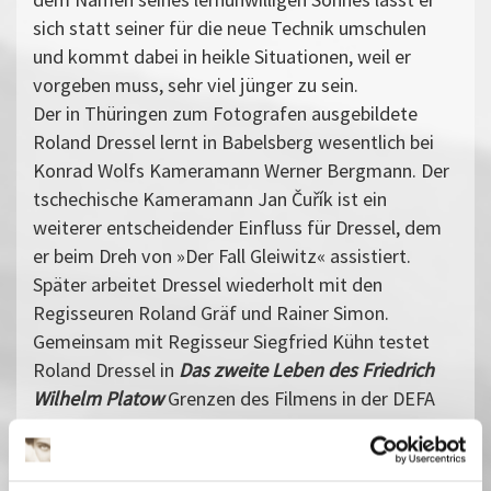
sich statt seiner für die neue Technik umschulen
und kommt dabei in heikle Situationen, weil er
vorgeben muss, sehr viel jünger zu sein.
Der in Thüringen zum Fotografen ausgebildete
Roland Dressel lernt in Babelsberg wesentlich bei
Konrad Wolfs Kameramann Werner Bergmann. Der
tschechische Kameramann Jan Čuřík ist ein
weiterer entscheidender Einfluss für Dressel, dem
er beim Dreh von »Der Fall Gleiwitz« assistiert.
Später arbeitet Dressel wiederholt mit den
Regisseuren Roland Gräf und Rainer Simon.
Gemeinsam mit Regisseur Siegfried Kühn testet
Roland Dressel in
Das zweite Leben des Friedrich
Wilhelm Platow
Grenzen des Filmens in der DEFA
aus. Für seine Bild-Experimente wird er von
offizieller Seite gescholten. Der Film läuft nur in
wenigen Kinos.