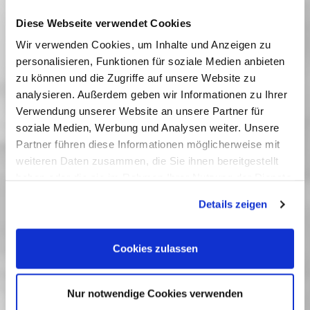
Vorgestellt von den Kameramännern Peter Badel
Diese Webseite verwendet Cookies
und Hans Hattop
Wir verwenden Cookies, um Inhalte und Anzeigen zu
personalisieren, Funktionen für soziale Medien anbieten
Vorfilm:
Mainzer Straße 1990
(K: Peter Badel, D
zu können und die Zugriffe auf unsere Website zu
1990, 14')
analysieren. Außerdem geben wir Informationen zu Ihrer
Vergangene Vorstellungen
Verwendung unserer Website an unsere Partner für
soziale Medien, Werbung und Analysen weiter. Unsere
05 Mai 2024
| 18:00
Partner führen diese Informationen möglicherweise mit
weiteren Daten zusammen, die Sie ihnen bereitgestellt
haben oder die sie im Rahmen Ihrer Nutzung der Dienste
Zwischen den Perforationslöchern -
gesammelt haben. Sie geben Einwilligung zu unseren
Details zeigen
Kameraleute der DEFA und ihre
Cookies, wenn Sie unsere Webseite weiterhin nutzen.
Bildideen
Cookies zulassen
Angeregt durch Peter Badel und Hans Hattop, Kameramänner
und langjährige Professoren an der Filmuniversität Babelsberg
KONRAD WOLF, zeigt das Filmmuseum Potsdam drei DEFA-
Nur notwendige Cookies verwenden
Spielfilme, um herausragende Kameraleute und ihre
unterschiedlichen Arbeitsweisen zu würdigen.Zum Gespräch