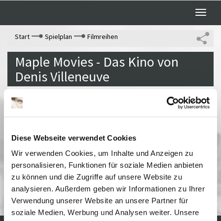
Toggle
naviga
Start
Spielplan
Filmreihen
Maple Movies - Das Kino von
Denis Villeneuve
Anlässlich des Kinostarts von Dune: Teil 2 führen
wir Denis Villeneuves selten gezeigte kürzere
Arbeiten sowie seinen Debütfilm auf.In
Diese Webseite verwendet Cookies
Zusammenarbeit mit dem Bundesverband
Wir verwenden Cookies, um Inhalte und Anzeigen zu
kommunale Filmarbeit e.V., dem National Film
personalisieren, Funktionen für soziale Medien anbieten
Board of Canada und PHI, Montréal
zu können und die Zugriffe auf unsere Website zu
analysieren. Außerdem geben wir Informationen zu Ihrer
Verwendung unserer Website an unsere Partner für
soziale Medien, Werbung und Analysen weiter. Unsere