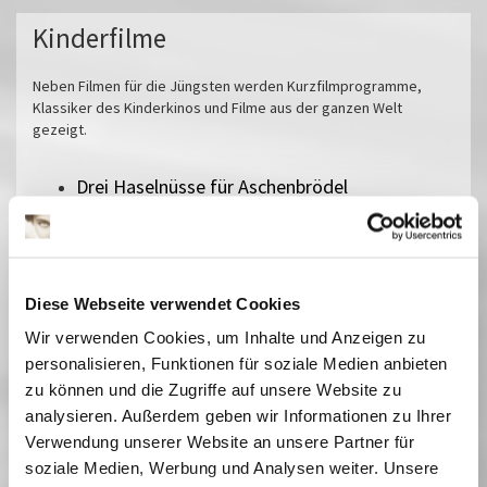
Kinderfilme
Neben Filmen für die Jüngsten werden Kurzfilmprogramme,
Klassiker des Kinderkinos und Filme aus der ganzen Welt
gezeigt.
Drei Haselnüsse für Aschenbrödel
Die Weihnachtsgans Auguste
Harry Potter und der Stein der Weisen
Die Muppets Weihnachtsgeschichte
Zirkuskind
Diese Webseite verwendet Cookies
Alles steht Kopf
Wir verwenden Cookies, um Inhalte und Anzeigen zu
Die zwölf Monate
personalisieren, Funktionen für soziale Medien anbieten
Ein Mädchen namens Willow
zu können und die Zugriffe auf unsere Website zu
Pumuckl und das große Missverständnis
analysieren. Außerdem geben wir Informationen zu Ihrer
Zoomania 2
Verwendung unserer Website an unsere Partner für
Checker Tobi 3 - Die heimliche Herrscherin der
soziale Medien, Werbung und Analysen weiter. Unsere