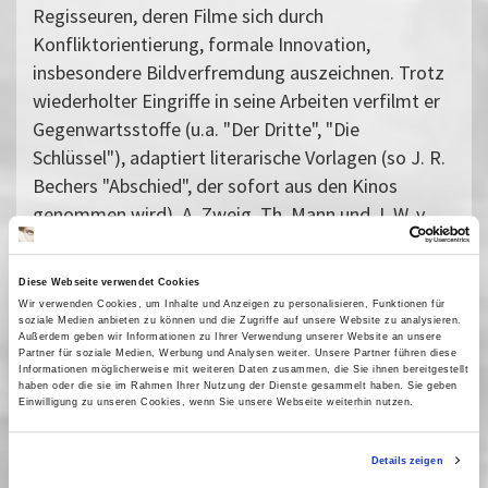
Regisseuren, deren Filme sich durch
Konfliktorientierung, formale Innovation,
insbesondere Bildverfremdung auszeichnen. Trotz
wiederholter Eingriffe in seine Arbeiten verfilmt er
Gegenwartsstoffe (u.a. "Der Dritte", "Die
Schlüssel"), adaptiert literarische Vorlagen (so J. R.
Bechers "Abschied", der sofort aus den Kinos
genommen wird), A. Zweig, Th. Mann und J. W. v.
Goethe. Nachdem die erste Koproduktion mit dem
Schweizer Fernsehen, "Ursula", von den Medien
Diese Webseite verwendet Cookies
totgeschwiegen wird, arbeitet Günther ab 1979 fürs
Wir verwenden Cookies, um Inhalte und Anzeigen zu personalisieren, Funktionen für
westdeutsche Fernsehen (u.a. "Exil", "Morenga").
soziale Medien anbieten zu können und die Zugriffe auf unsere Website zu analysieren.
Außerdem geben wir Informationen zu Ihrer Verwendung unserer Website an unsere
1991 dreht er bei der untergehenden DEFA "Stein",
Partner für soziale Medien, Werbung und Analysen weiter. Unsere Partner führen diese
Informationen möglicherweise mit weiteren Daten zusammen, die Sie ihnen bereitgestellt
ein geniales Requiem auf die verspielten Chancen
haben oder die sie im Rahmen Ihrer Nutzung der Dienste gesammelt haben. Sie geben
Einwilligung zu unseren Cookies, wenn Sie unsere Webseite weiterhin nutzen.
der DDR. 1998 entsteht "Die Braut" über eine große
Liebe zwischen Christiane Vulpius und Goethe. Für
Details zeigen
sein Nietzsche-Projekt findet sich kein Produzent,