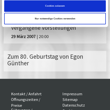
für "Unkenrufe" fehlt das Geld. Günther
Cookies zulassen
sarkastisch: "Heute redet mir überhaupt keiner
mehr in meine Filme herein, weil ich keine machen
Nur notwendige Cookies verwenden
darf."
Vergangene Vorstellungen
29 März 2007
| 20:00
Zum 80. Geburtstag von Egon
Günther
Kontakt / Anfahrt
Impressum
Öffnungszeiten /
Sitemap
Datenschutz
Preise