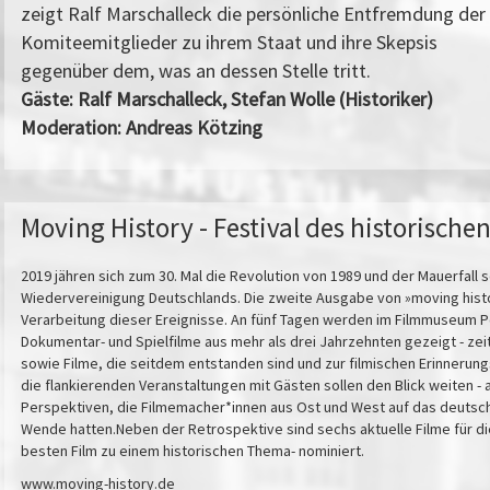
zeigt Ralf Marschalleck die persönliche Entfremdung der
Komiteemitglieder zu ihrem Staat und ihre Skepsis
gegenüber dem, was an dessen Stelle tritt.
Gäste: Ralf Marschalleck, Stefan Wolle (Historiker)
Moderation: Andreas Kötzing
Moving History - Festival des historischen
2019 jähren sich zum 30. Mal die Revolution von 1989 und der Mauerfall s
Wiedervereinigung Deutschlands. Die zweite Ausgabe von »moving histo
Verarbeitung dieser Ereignisse. An fünf Tagen werden im Filmmuseum 
Dokumentar- und Spielfilme aus mehr als drei Jahrzehnten gezeigt - ze
sowie Filme, die seitdem entstanden sind und zur filmischen Erinnerun
die flankierenden Veranstaltungen mit Gästen sollen den Blick weiten - 
Perspektiven, die Filmemacher*innen aus Ost und West auf das deutsch
Wende hatten.Neben der Retrospektive sind sechs aktuelle Filme für die 
besten Film zu einem historischen Thema- nominiert.
www.moving-history.de