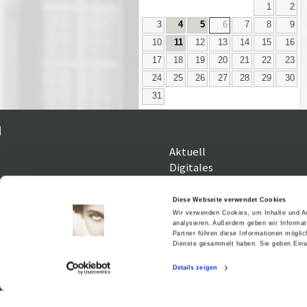
1
2
3
4
5
6
7
8
9
10
11
12
13
14
15
16
17
18
19
20
21
22
23
24
25
26
27
28
29
30
31
Aktuell
Digitales
Ausstellungen
Kino
Diese Webseite verwendet Cookies
Kino2online
Wir verwenden Cookies, um Inhalte und An
analysieren. Außerdem geben wir Informat
Sammlungen
Partner führen diese Informationen mögli
Forschung
Dienste gesammelt haben. Sie geben Einwi
Details zeigen