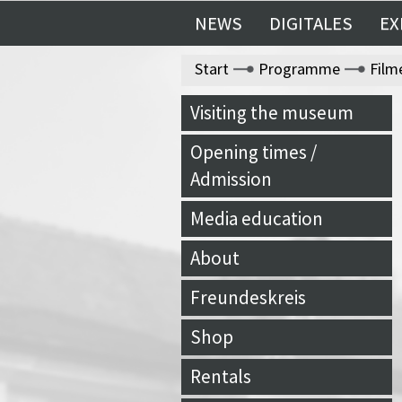
NEWS
DIGITALES
EX
Start
Programme
Film
Visiting the museum
Opening times /
Admission
Media education
About
Freundeskreis
Shop
Rentals