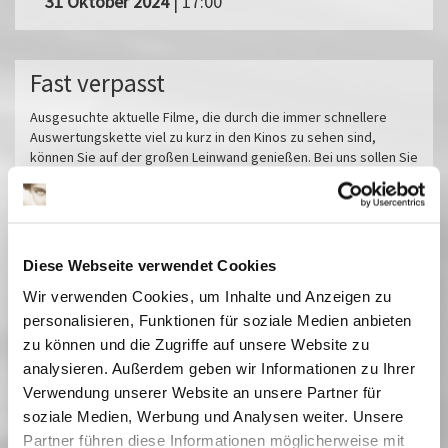
31 Oktober 2024
| 17:00
Fast verpasst
Ausgesuchte aktuelle Filme, die durch die immer schnellere
Auswertungskette viel zu kurz in den Kinos zu sehen sind,
können Sie auf der großen Leinwand genießen. Bei uns sollen Sie
nichts verpassen! In der Regel laufen internationale Filme sowohl
synchronisiert als auch in den untertitelten Originalfassungen.
Miroirs No. 3
Das tiefste Blau
Diese Webseite verwendet Cookies
Pfau - Bin ich echt?
Wir verwenden Cookies, um Inhalte und Anzeigen zu
Im Prinzip Familie
personalisieren, Funktionen für soziale Medien anbieten
Sorda
zu können und die Zugriffe auf unsere Website zu
Sehnsucht in Sangerhausen
analysieren. Außerdem geben wir Informationen zu Ihrer
Vermiglio
Verwendung unserer Website an unsere Partner für
Im Schatten des Orangenbaums
soziale Medien, Werbung und Analysen weiter. Unsere
Der Held vom Bahnhof Friedrichstraße
Partner führen diese Informationen möglicherweise mit