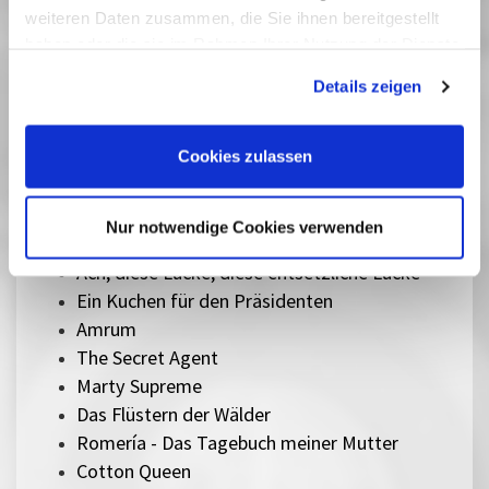
Herz aus Eis
weiteren Daten zusammen, die Sie ihnen bereitgestellt
Das Verschwinden des Josef Mengele
haben oder die sie im Rahmen Ihrer Nutzung der Dienste
gesammelt haben. Sie geben Einwilligung zu unseren
Sentimental Value
Details zeigen
Cookies, wenn Sie unsere Webseite weiterhin nutzen.
The Mastermind
Silent Friend
Lesbian Space Princess
Cookies zulassen
Sorry, Baby
Ein einfacher Unfall
Nur notwendige Cookies verwenden
Therapie für Wikinger
Ach, diese Lücke, diese entsetzliche Lücke
Ein Kuchen für den Präsidenten
Amrum
The Secret Agent
Marty Supreme
Das Flüstern der Wälder
Romería - Das Tagebuch meiner Mutter
Cotton Queen