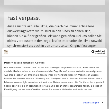
Fast verpasst
Ausgesuchte aktuelle Filme, die durch die immer schnellere
Auswertungskette viel zu kurz in den Kinos zu sehen sind,
können Sie auf der großen Leinwand genießen. Bei uns sollen Sie
nichts verpassen! In der Regel laufen internationale Filme sowohl
synchronisiert als auch in den untertitelten Originalfassungen.
Miroirs No. 3
Das tiefste Blau
Diese Webseite verwendet Cookies
Pfau - Bin ich echt?
Wir verwenden Cookies, um Inhalte und Anzeigen zu personalisieren, Funktionen für
Im Prinzip Familie
soziale Medien anbieten zu können und die Zugriffe auf unsere Website zu analysieren.
Außerdem geben wir Informationen zu Ihrer Verwendung unserer Website an unsere
Sorda
Partner für soziale Medien, Werbung und Analysen weiter. Unsere Partner führen diese
Informationen möglicherweise mit weiteren Daten zusammen, die Sie ihnen bereitgestellt
Sehnsucht in Sangerhausen
haben oder die sie im Rahmen Ihrer Nutzung der Dienste gesammelt haben. Sie geben
Einwilligung zu unseren Cookies, wenn Sie unsere Webseite weiterhin nutzen.
Vermiglio
Im Schatten des Orangenbaums
Der Held vom Bahnhof Friedrichstraße
Details zeigen