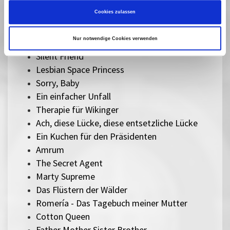
Herz aus Eis
Cookies zulassen
Das Verschwinden des Josef Mengele
Sentimental Value
Nur notwendige Cookies verwenden
The Mastermind
Silent Friend
Lesbian Space Princess
Sorry, Baby
Ein einfacher Unfall
Therapie für Wikinger
Ach, diese Lücke, diese entsetzliche Lücke
Ein Kuchen für den Präsidenten
Amrum
The Secret Agent
Marty Supreme
Das Flüstern der Wälder
Romería - Das Tagebuch meiner Mutter
Cotton Queen
Father Mother Sister Brother