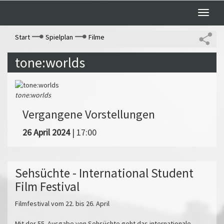
Toggle
naviga
Start
Spielplan
Filme
tone:worlds
tone:worlds
Vergangene Vorstellungen
26 April 2024
| 17:00
Sehsüchte - International Student
Film Festival
Filmfestival vom 22. bis 26. April
Mit der 55. Ausgabe von Sehsüchte geht das internationale