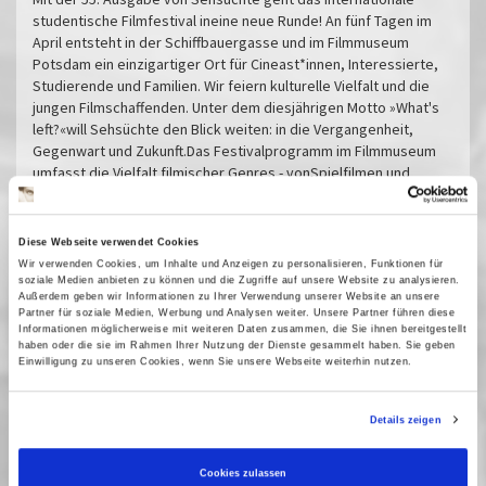
studentische Filmfestival ineine neue Runde! An fünf Tagen im
April entsteht in der Schiffbauergasse und im Filmmuseum
Potsdam ein einzigartiger Ort für Cineast*innen, Interessierte,
Studierende und Familien. Wir feiern kulturelle Vielfalt und die
jungen Filmschaffenden. Unter dem diesjährigen Motto »What's
left?«will Sehsüchte den Blick weiten: in die Vergangenheit,
Gegenwart und Zukunft.Das Festivalprogramm im Filmmuseum
umfasst die Vielfalt filmischer Genres - vonSpielfilmen und
Dokumentarfilmen bis zu experimentellen Arbeiten. Besonderen
Raum erhält die Retrospektive mit Filmen von Studierenden und
Absolvent*innen der Filmuniversität Babelsberg. Am Sonntag
Diese Webseite verwendet Cookies
(26.4.) werden im Filmmuseum die Gewinnerfilme präsentiert.
Wir verwenden Cookies, um Inhalte und Anzeigen zu personalisieren, Funktionen für
soziale Medien anbieten zu können und die Zugriffe auf unsere Website zu analysieren.
Außerdem geben wir Informationen zu Ihrer Verwendung unserer Website an unsere
Der komplette Festivalplan mit weiteren Infos geht Anfang April
Partner für soziale Medien, Werbung und Analysen weiter. Unsere Partner führen diese
online: www.sehsuechte.de
Informationen möglicherweise mit weiteren Daten zusammen, die Sie ihnen bereitgestellt
haben oder die sie im Rahmen Ihrer Nutzung der Dienste gesammelt haben. Sie geben
Festivaleröffnung
Einwilligung zu unseren Cookies, wenn Sie unsere Webseite weiterhin nutzen.
time:out
here:after
Details zeigen
sound:workshop
sonic:dreams
Cookies zulassen