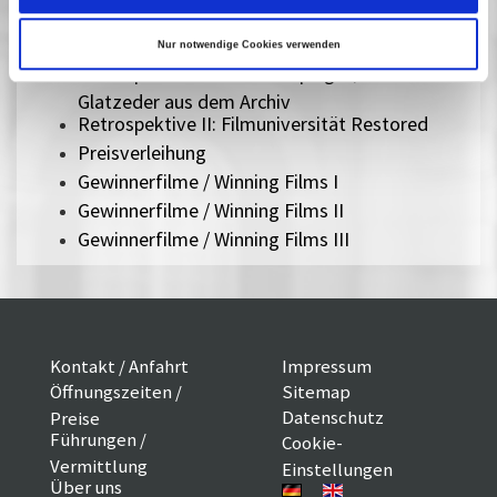
tone:worlds
Future Kids I
Nur notwendige Cookies verwenden
Retrospektive I: Till Eulenspiegel / Winfried
Glatzeder aus dem Archiv
Retrospektive II: Filmuniversität Restored
Preisverleihung
Gewinnerfilme / Winning Films I
Gewinnerfilme / Winning Films II
Gewinnerfilme / Winning Films III
Kontakt / Anfahrt
Impressum
Öffnungszeiten /
Sitemap
Datenschutz
Preise
Führungen /
Cookie-
Vermittlung
Einstellungen
Über uns