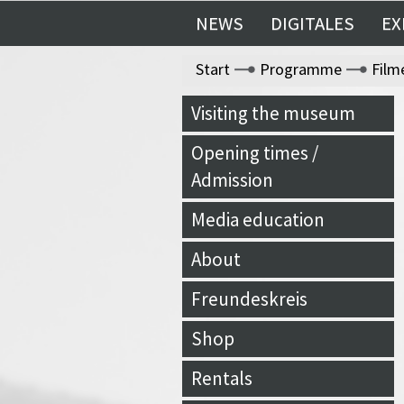
NEWS
DIGITALES
EX
Start
Programme
Film
Visiting the museum
Opening times /
Admission
Media education
About
Freundeskreis
Shop
Rentals