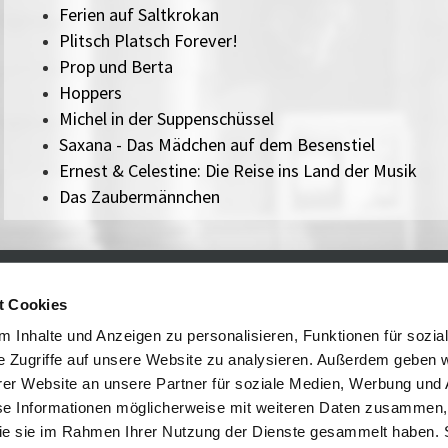
Ferien auf Saltkrokan
Plitsch Platsch Forever!
Prop und Berta
Hoppers
Michel in der Suppenschüssel
Saxana - Das Mädchen auf dem Besenstiel
Ernest & Celestine: Die Reise ins Land der Musik
Das Zaubermännchen
t Cookies
Visiting the museum
Impressum
Opening times /
Sitemap
 Inhalte und Anzeigen zu personalisieren, Funktionen für sozia
Datenschutz
Admission
e Zugriffe auf unsere Website zu analysieren. Außerdem geben w
Media education
Cookie-Einstellungen
er Website an unsere Partner für soziale Medien, Werbung und 
About
se Informationen möglicherweise mit weiteren Daten zusammen, 
Freundeskreis
 die sie im Rahmen Ihrer Nutzung der Dienste gesammelt haben. 
Shop