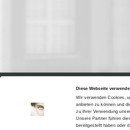
Diese Webseite verwende
News
Digitales
Wir verwenden Cookies, um
Exhibitions
anbieten zu können und di
Cinema
zu Ihrer Verwendung unser
Kino2online
Unsere Partner führen die
Collections
bereitgestellt haben oder