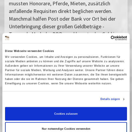
mussten Honorare, Pferde, Mieten, zusätzlich
anfallende Requisiten direkt beglichen werden.
Manchmal halfen Post oder Bank vor Ort bei der
Unterbringung dieser großen Geldbeträge -
Tausende Mark der DDR - und lagerte das Geld in
einem Tresor. Überzählige Summen wurden nach
den angefallenen Auszahlungen in Jute-Säckchen
Diese Webseite verwendet Cookies
gelagert.
Wir verwenden Cookies, um Inhalte und Anzeigen zu personalisieren, Funktionen für
soziale Medien anbieten zu können und die Zugriffe auf unsere Website zu analysieren.
Außerdem geben wir Informationen zu Ihrer Verwendung unserer Website an unsere
Partner für soziale Medien, Werbung und Analysen weiter. Unsere Partner führen diese
Wir zeigen im Rahmen des kleinsten
Informationen möglicherweise mit weiteren Daten zusammen, die Sie ihnen bereitgestellt
Ausstellungsformates des Museums, dem
haben oder die sie im Rahmen Ihrer Nutzung der Dienste gesammelt haben. Sie geben
Einwilligung zu unseren Cookies, wenn Sie unsere Webseite weiterhin nutzen.
"Besonderen Objekt", die originalen
Bargeldsäckchen, die in den 50er-70er Jahren im
Details zeigen
DEFA-Studio für Spielfilme von den Kassierern und
Mitarbeitern der Filmgeschäftsführung zur
Cookies zulassen
Einlagerung des restlichen Bargeldbestandes bei
Sparkassen verwendet wurden.
Nur notwendige Cookies verwenden