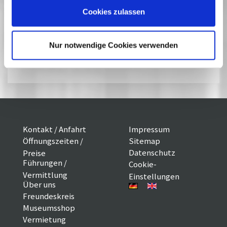
Kinofassung.
Cookies zulassen
Flyer zur Ausstellung und Filmreihe
Nur notwendige Cookies verwenden
Kontakt / Anfahrt
Impressum
Öffnungszeiten /
Sitemap
Datenschutz
Preise
Führungen /
Cookie-
Vermittlung
Einstellungen
Über uns
Freundeskreis
Museumsshop
Vermietung