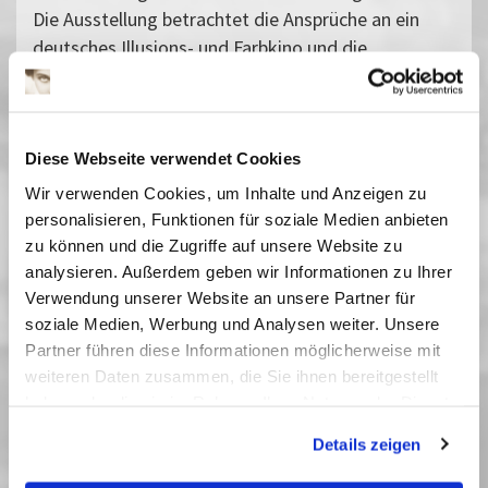
Die Ausstellung betrachtet die Ansprüche an ein
deutsches Illusions- und Farbkino und die
europaweite Vermarktung des bunten
Märchenfilms in düsteren Kriegszeiten. Ebenso gilt
der Blick den Problemen der digitalen
Farbrestaurierung.
Diese Webseite verwendet Cookies
Wir verwenden Cookies, um Inhalte und Anzeigen zu
Münchhausen
, D 1942, 116 Min., Regie: Josef von
personalisieren, Funktionen für soziale Medien anbieten
Baky, Darsteller: Hans Albers
zu können und die Zugriffe auf unsere Website zu
Über 18 Millionen Zuschauer sahen den Film bis
analysieren. Außerdem geben wir Informationen zu Ihrer
1944 - ob im besetzten Paris oder im
Verwendung unserer Website an unsere Partner für
bombenbedrohten Berlin. In der die Ausstellung
soziale Medien, Werbung und Analysen weiter. Unsere
begleitenden Filmreihe laufen neben einer Auswahl
Partner führen diese Informationen möglicherweise mit
von Ufa-Farbfilmen auch internationale
weiteren Daten zusammen, die Sie ihnen bereitgestellt
Produktionen der Zeit, die ganz anders mit der
haben oder die sie im Rahmen Ihrer Nutzung der Dienste
Dramaturgie der Farbe umgehen. Zur
gesammelt haben. Sie geben Einwilligung zu unseren
Details zeigen
Ausstellungseröffnung präsentieren wir
Cookies, wenn Sie unsere Webseite weiterhin nutzen.
Münchhausen in einer aktuell restaurierten