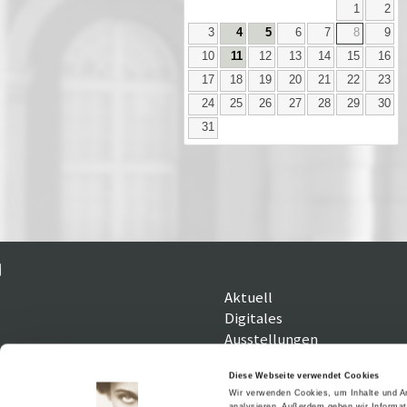
1
2
3
4
5
6
7
8
9
10
11
12
13
14
15
16
17
18
19
20
21
22
23
24
25
26
27
28
29
30
31
Aktuell
Digitales
Ausstellungen
Kino
Kino2online
Diese Webseite verwendet Cookies
Wir verwenden Cookies, um Inhalte und An
Sammlungen
analysieren. Außerdem geben wir Informat