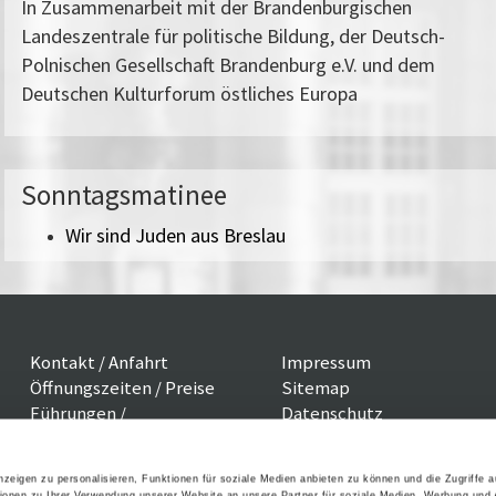
In Zusammenarbeit mit der Brandenburgischen
Landeszentrale für politische Bildung, der Deutsch-
Polnischen Gesellschaft Brandenburg e.V. und dem
Deutschen Kulturforum östliches Europa
Sonntagsmatinee
Wir sind Juden aus Breslau
Kontakt / Anfahrt
Impressum
Öffnungszeiten / Preise
Sitemap
Führungen /
Datenschutz
Cookie-Einstellungen
Vermittlung
Über uns
Freundeskreis
zeigen zu personalisieren, Funktionen für soziale Medien anbieten zu können und die Zugriffe 
ionen zu Ihrer Verwendung unserer Website an unsere Partner für soziale Medien, Werbung und 