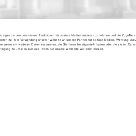
zeigen zu personalisieren, Funktionen für soziale Medien anbieten zu können und die Zugriffe 
ionen zu Ihrer Verwendung unserer Website an unsere Partner für soziale Medien, Werbung und 
cherweise mit weiteren Daten zusammen, die Sie ihnen bereitgestellt haben oder die sie im Rahm
lligung zu unseren Cookies, wenn Sie unsere Webseite weiterhin nutzen.
Kontakt / Anfahrt
Impressum
Öffnungszeiten / Preise
Sitemap
Führungen /
Datenschutz
Cookie-Einstellungen
Vermittlung
Über uns
Freundeskreis
Museumsshop
Vermietung
Gastronomie
Barrierefreiheit