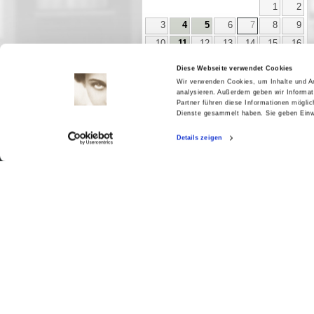
1
2
3
4
5
6
7
8
9
10
11
12
13
14
15
16
17
18
19
20
21
22
23
Diese Webseite verwendet Cookies
24
25
26
27
28
29
30
Wir verwenden Cookies, um Inhalte und An
analysieren. Außerdem geben wir Informat
31
Partner führen diese Informationen mögli
Dienste gesammelt haben. Sie geben Einwi
Details zeigen
Aktuell
Digitales
Ausstellungen
Kino
Kino2online
Sammlungen
Forschung