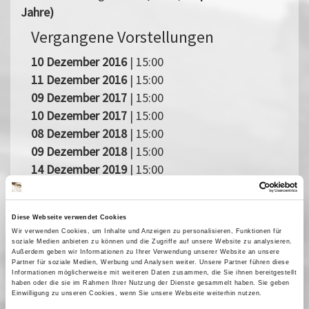
Jahre)
Vergangene Vorstellungen
10 Dezember 2016
| 15:00
11 Dezember 2016
| 15:00
09 Dezember 2017
| 15:00
10 Dezember 2017
| 15:00
08 Dezember 2018
| 15:00
09 Dezember 2018
| 15:00
14 Dezember 2019
| 15:00
04 Dezember 2021
| 15:00
05 Dezember 2021
| 15:00
Diese Webseite verwendet Cookies
10 Dezember 2022
| 15:00
Wir verwenden Cookies, um Inhalte und Anzeigen zu personalisieren, Funktionen für
11 Dezember 2022
| 15:00
soziale Medien anbieten zu können und die Zugriffe auf unsere Website zu analysieren.
Außerdem geben wir Informationen zu Ihrer Verwendung unserer Website an unsere
02 Dezember 2023
| 15:00
Partner für soziale Medien, Werbung und Analysen weiter. Unsere Partner führen diese
03 Dezember 2023
| 15:00
Informationen möglicherweise mit weiteren Daten zusammen, die Sie ihnen bereitgestellt
haben oder die sie im Rahmen Ihrer Nutzung der Dienste gesammelt haben. Sie geben
14 Dezember 2024
| 15:00
Einwilligung zu unseren Cookies, wenn Sie unsere Webseite weiterhin nutzen.