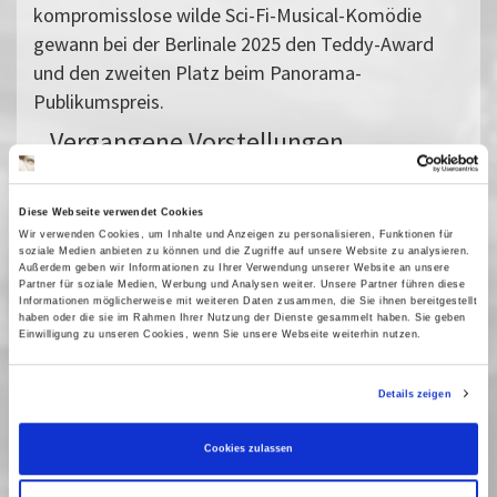
kompromisslose wilde Sci-Fi-Musical-Komödie
gewann bei der Berlinale 2025 den Teddy-Award
und den zweiten Platz beim Panorama-
Publikumspreis.
Vergangene Vorstellungen
03 März 2026
| 17:00
11 März 2026
| 17:00
Diese Webseite verwendet Cookies
12 März 2026
| 21:00
Wir verwenden Cookies, um Inhalte und Anzeigen zu personalisieren, Funktionen für
soziale Medien anbieten zu können und die Zugriffe auf unsere Website zu analysieren.
21 März 2026
| 21:00
Außerdem geben wir Informationen zu Ihrer Verwendung unserer Website an unsere
Partner für soziale Medien, Werbung und Analysen weiter. Unsere Partner führen diese
24 März 2026
| 19:00
Informationen möglicherweise mit weiteren Daten zusammen, die Sie ihnen bereitgestellt
haben oder die sie im Rahmen Ihrer Nutzung der Dienste gesammelt haben. Sie geben
25 März 2026
| 21:00
Einwilligung zu unseren Cookies, wenn Sie unsere Webseite weiterhin nutzen.
27 März 2026
| 19:45
Details zeigen
Fast verpasst
Cookies zulassen
Ausgesuchte aktuelle Filme, die durch die immer schnellere