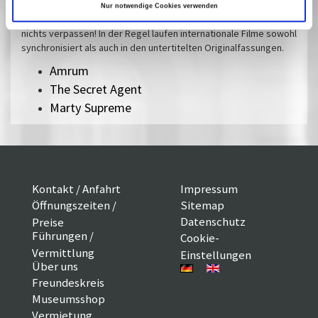
Auswertungskette viel zu kurz in den Kinos zu sehen sind,
Nur notwendige Cookies verwenden
können Sie auf der großen Leinwand genießen. Bei uns sollen Sie
nichts verpassen! In der Regel laufen internationale Filme sowohl
synchronisiert als auch in den untertitelten Originalfassungen.
Amrum
The Secret Agent
Marty Supreme
Kontakt / Anfahrt
Impressum
Öffnungszeiten /
Sitemap
Datenschutz
Preise
Führungen /
Cookie-
Vermittlung
Einstellungen
Über uns
Freundeskreis
Museumsshop
Vermietung