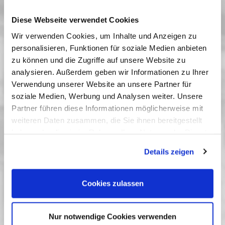
Eine Versuchsanordnung für neue Lebens- und
Daseinsformen.
Diese Webseite verwendet Cookies
Sprache: Englisch; keine Untertitel
Wir verwenden Cookies, um Inhalte und Anzeigen zu
personalisieren, Funktionen für soziale Medien anbieten
Vergangene Vorstellungen
zu können und die Zugriffe auf unsere Website zu
05 März 2025
| 20:15
analysieren. Außerdem geben wir Informationen zu Ihrer
Verwendung unserer Website an unsere Partner für
soziale Medien, Werbung und Analysen weiter. Unsere
Berlinale Spotlight - Neue
Partner führen diese Informationen möglicherweise mit
weiteren Daten zusammen, die Sie ihnen bereitgestellt
Perspektiven im deutschen Kino
haben oder die sie im Rahmen Ihrer Nutzung der Dienste
Vom 4. bis 8. März werden im Anschluss an das Berliner Festival
gesammelt haben. Sie geben Einwilligung zu unseren
die mittlerweile über verschiedene Sektionen verteilten
Details zeigen
Cookies, wenn Sie unsere Webseite weiterhin nutzen.
deutschen Nachwuchsfilme im Filmmuseum Potsdam gebündelt
zu sehen sein. Zu den Vorführungen sind
Gesprächspartner*innen aus den Filmteams eingeladen. Die
Cookies zulassen
Filme werden in den meisten Fällen mit englischen Untertiteln zu
sehen und damit auch für internationale Gäste zugänglich sein.
Nur notwendige Cookies verwenden