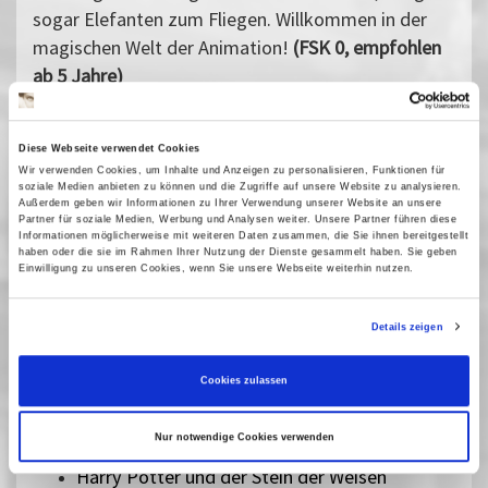
sogar Elefanten zum Fliegen. Willkommen in der
magischen Welt der Animation!
(FSK 0, empfohlen
ab 5 Jahre)
Vergangene Vorstellungen
25 Januar 2025
| 15:00
Diese Webseite verwendet Cookies
Wir verwenden Cookies, um Inhalte und Anzeigen zu personalisieren, Funktionen für
26 Januar 2025
| 15:00
soziale Medien anbieten zu können und die Zugriffe auf unsere Website zu analysieren.
Außerdem geben wir Informationen zu Ihrer Verwendung unserer Website an unsere
Partner für soziale Medien, Werbung und Analysen weiter. Unsere Partner führen diese
Informationen möglicherweise mit weiteren Daten zusammen, die Sie ihnen bereitgestellt
haben oder die sie im Rahmen Ihrer Nutzung der Dienste gesammelt haben. Sie geben
Kinderfilme
Einwilligung zu unseren Cookies, wenn Sie unsere Webseite weiterhin nutzen.
Neben Filmen für die Jüngsten werden Kurzfilmprogramme,
Details zeigen
Klassiker des Kinderkinos und Filme aus der ganzen Welt
gezeigt.
Cookies zulassen
Drei Haselnüsse für Aschenbrödel
Nur notwendige Cookies verwenden
Die Weihnachtsgans Auguste
Harry Potter und der Stein der Weisen