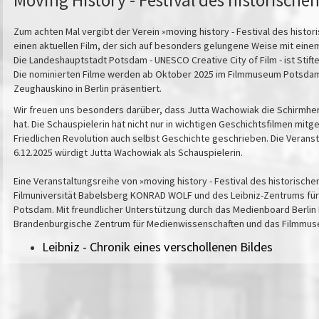
Zum achten Mal vergibt der Verein »moving history - Festival des histor
einen aktuellen Film, der sich auf besonders gelungene Weise mit eine
Die Landeshauptstadt Potsdam - UNESCO Creative City of Film - ist Stifte
Die nominierten Filme werden ab Oktober 2025 im Filmmuseum Potsdam 
Zeughauskino in Berlin präsentiert.
Wir freuen uns besonders darüber, dass Jutta Wachowiak die Schirmhe
hat. Die Schauspielerin hat nicht nur in wichtigen Geschichtsfilmen mit
Friedlichen Revolution auch selbst Geschichte geschrieben. Die Verans
6.12.2025 würdigt Jutta Wachowiak als Schauspielerin.
Eine Veranstaltungsreihe von »moving history - Festival des historische
Filmuniversität Babelsberg KONRAD WOLF und des Leibniz-Zentrums für
Potsdam. Mit freundlicher Unterstützung durch das Medienboard Berlin
Brandenburgische Zentrum für Medienwissenschaften und das Filmmu
Leibniz - Chronik eines verschollenen Bildes