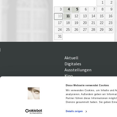
1
2
3
4
5
6
7
8
9
10
11
12
13
14
15
16
17
18
19
20
21
22
23
24
25
26
27
28
29
30
31
Aktuell
Digitales
Ausstellungen
Kino
Kino2online
Diese Webseite verwendet Cookies
Sammlungen
Wir verwenden Cookies, um Inhalte und An
Forschung
analysieren. Außerdem geben wir Informat
Partner führen diese Informationen mögli
Dienste gesammelt haben. Sie geben Einwi
Details zeigen