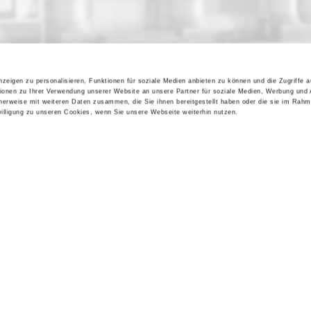
zeigen zu personalisieren, Funktionen für soziale Medien anbieten zu können und die Zugriffe 
ionen zu Ihrer Verwendung unserer Website an unsere Partner für soziale Medien, Werbung und 
cherweise mit weiteren Daten zusammen, die Sie ihnen bereitgestellt haben oder die sie im Rahm
lligung zu unseren Cookies, wenn Sie unsere Webseite weiterhin nutzen.
Kontakt / Anfahrt
Impressum
Öffnungszeiten / Preise
Sitemap
Führungen /
Datenschutz
Cookie-Einstellungen
Vermittlung
Über uns
Freundeskreis
Museumsshop
Vermietung
Gastronomie
Barrierefreiheit