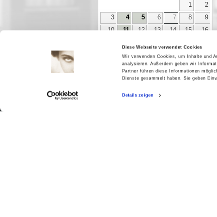
1
2
3
4
5
6
7
8
9
10
11
12
13
14
15
16
17
18
19
20
21
22
23
Diese Webseite verwendet Cookies
24
25
26
27
28
29
30
Wir verwenden Cookies, um Inhalte und An
analysieren. Außerdem geben wir Informat
31
Partner führen diese Informationen mögli
Dienste gesammelt haben. Sie geben Einwi
Details zeigen
Aktuell
Digitales
Ausstellungen
Kino
Kino2online
Sammlungen
Forschung