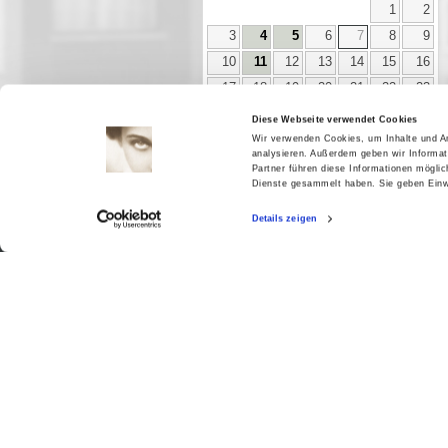
1
2
3
4
5
6
7
8
9
10
11
12
13
14
15
16
17
18
19
20
21
22
23
24
25
26
27
28
29
30
Diese Webseite verwendet Cookies
31
Wir verwenden Cookies, um Inhalte und An
analysieren. Außerdem geben wir Informat
Partner führen diese Informationen mögli
Dienste gesammelt haben. Sie geben Einwi
Aktuell
Details zeigen
Digitales
Ausstellungen
Kino
Kino2online
Sammlungen
Forschung