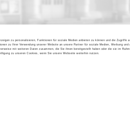
zeigen zu personalisieren, Funktionen für soziale Medien anbieten zu können und die Zugriffe 
ionen zu Ihrer Verwendung unserer Website an unsere Partner für soziale Medien, Werbung und 
cherweise mit weiteren Daten zusammen, die Sie ihnen bereitgestellt haben oder die sie im Rahm
lligung zu unseren Cookies, wenn Sie unsere Webseite weiterhin nutzen.
Kontakt / Anfahrt
Impressum
Öffnungszeiten / Preise
Sitemap
Führungen /
Datenschutz
Cookie-Einstellungen
Vermittlung
Über uns
Freundeskreis
Museumsshop
Vermietung
Gastronomie
Barrierefreiheit