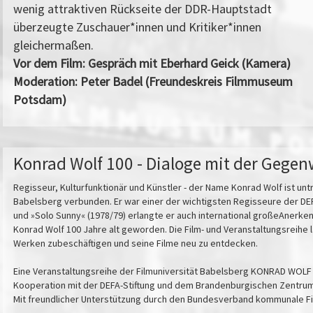
wenig attraktiven Rückseite der DDR-Hauptstadt
überzeugte Zuschauer*innen und Kritiker*innen
gleichermaßen.
Vor dem Film: Gespräch mit Eberhard Geick (Kamera)
Moderation: Peter Badel (Freundeskreis Filmmuseum
Potsdam)
Konrad Wolf 100 - Dialoge mit der Gegen
Regisseur, Kulturfunktionär und Künstler - der Name Konrad Wolf ist unt
Babelsberg verbunden. Er war einer der wichtigsten Regisseure der DEFA
und »Solo Sunny« (1978/79) erlangte er auch international großeAnerk
Konrad Wolf 100 Jahre alt geworden. Die Film- und Veranstaltungsreihe l
Werken zubeschäftigen und seine Filme neu zu entdecken.
Eine Veranstaltungsreihe der Filmuniversität Babelsberg KONRAD WOL
Kooperation mit der DEFA-Stiftung und dem Brandenburgischen Zentru
Mit freundlicher Unterstützung durch den Bundesverband kommunale Fil