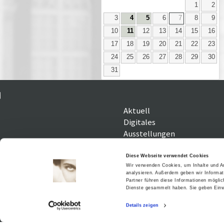
1
2
3
4
5
6
7
8
9
10
11
12
13
14
15
16
17
18
19
20
21
22
23
24
25
26
27
28
29
30
31
Aktuell
Digitales
Ausstellungen
Kino
Kino2online
Diese Webseite verwendet Cookies
Sammlungen
Wir verwenden Cookies, um Inhalte und An
analysieren. Außerdem geben wir Informat
Forschung
Partner führen diese Informationen mögli
Dienste gesammelt haben. Sie geben Einwi
Details zeigen