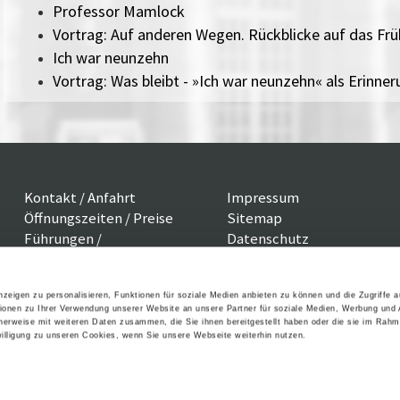
Professor Mamlock
Vortrag: Auf anderen Wegen. Rückblicke auf das Fr
Ich war neunzehn
Vortrag: Was bleibt - »Ich war neunzehn« als Erinne
Kontakt / Anfahrt
Impressum
Öffnungszeiten / Preise
Sitemap
Führungen /
Datenschutz
Cookie-Einstellungen
Vermittlung
Über uns
Freundeskreis
zeigen zu personalisieren, Funktionen für soziale Medien anbieten zu können und die Zugriffe 
ionen zu Ihrer Verwendung unserer Website an unsere Partner für soziale Medien, Werbung und 
Museumsshop
cherweise mit weiteren Daten zusammen, die Sie ihnen bereitgestellt haben oder die sie im Rahm
Vermietung
lligung zu unseren Cookies, wenn Sie unsere Webseite weiterhin nutzen.
Gastronomie
Barrierefreiheit