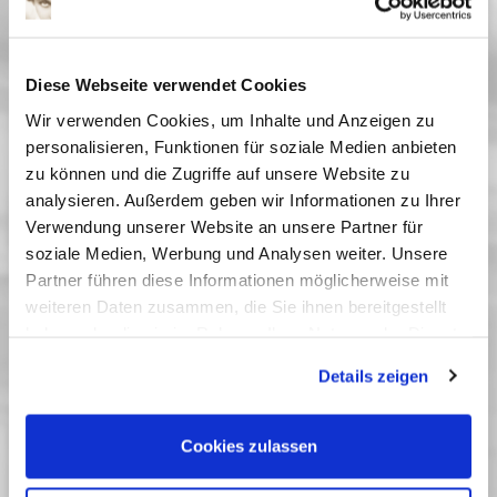
Ballett und ihrer Liebe zu Julian gestellt.
»Ein Meisterwerk des Ballettfilms, das alle
filmischen Gestaltungsmöglichkeiten- vorab
Diese Webseite verwendet Cookies
Kamera, Montage, Farben- bestens ausschöpft.«
Wir verwenden Cookies, um Inhalte und Anzeigen zu
(Filmdienst)
personalisieren, Funktionen für soziale Medien anbieten
Vergangene Vorstellungen
zu können und die Zugriffe auf unsere Website zu
analysieren. Außerdem geben wir Informationen zu Ihrer
23 Februar 2025
| 19:30
Verwendung unserer Website an unsere Partner für
26 Februar 2025
| 19:30
soziale Medien, Werbung und Analysen weiter. Unsere
Partner führen diese Informationen möglicherweise mit
weiteren Daten zusammen, die Sie ihnen bereitgestellt
Film ohne Streifen - Digitalisierte
haben oder die sie im Rahmen Ihrer Nutzung der Dienste
Klassiker
gesammelt haben. Sie geben Einwilligung zu unseren
Details zeigen
Cookies, wenn Sie unsere Webseite weiterhin nutzen.
Wir bringen digital restaurierte Fassungen und
Wiederaufführungen von Klassikern der Filmgeschichte auf die
Leinwand. Im September 2026 zeigen wir anlässlich des großen
Cookies zulassen
Erfolges von »Die Odyssee« zwei frühere Filme von Christopher
Nolan.