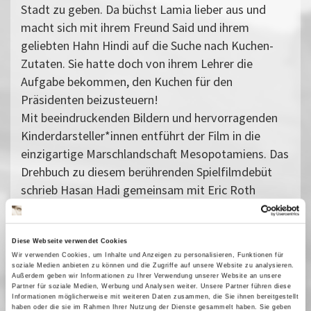
Stadt zu geben. Da büchst Lamia lieber aus und
macht sich mit ihrem Freund Said und ihrem
geliebten Hahn Hindi auf die Suche nach Kuchen-
Zutaten. Sie hatte doch von ihrem Lehrer die
Aufgabe bekommen, den Kuchen für den
Präsidenten beizusteuern!
Mit beeindruckenden Bildern und hervorragenden
Kinderdarsteller*innen entführt der Film in die
einzigartige Marschlandschaft Mesopotamiens. Das
Drehbuch zu diesem berührenden Spielfilmdebüt
schrieb Hasan Hadi gemeinsam mit Eric Roth
(»Forrest Gump«). Es gewann mehrere Preise in
Cannes.
Diese Webseite verwendet Cookies
Vergangene Vorstellungen
Wir verwenden Cookies, um Inhalte und Anzeigen zu personalisieren, Funktionen für
soziale Medien anbieten zu können und die Zugriffe auf unsere Website zu analysieren.
02 April 2026
| 21:15
Außerdem geben wir Informationen zu Ihrer Verwendung unserer Website an unsere
Partner für soziale Medien, Werbung und Analysen weiter. Unsere Partner führen diese
03 April 2026
| 17:00
Informationen möglicherweise mit weiteren Daten zusammen, die Sie ihnen bereitgestellt
haben oder die sie im Rahmen Ihrer Nutzung der Dienste gesammelt haben. Sie geben