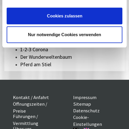
Cookies, wenn Sie unsere Webseite weiterhin nutzen.
Kinderfilme
Cookies zulassen
Neben Filmen für die Jüngsten werden Kurzfilmprogramme,
Klassiker des Kinderkinos und Filme aus der ganzen Welt
gezeigt.
Nur notwendige Cookies verwenden
1-2-3 Corona
Der Wunderweltenbaum
Pferd am Stiel
Kontakt / Anfahrt
Impressum
Öffnungszeiten /
Sitemap
Datenschutz
Preise
Führungen /
Cookie-
Vermittlung
Einstellungen
Über uns