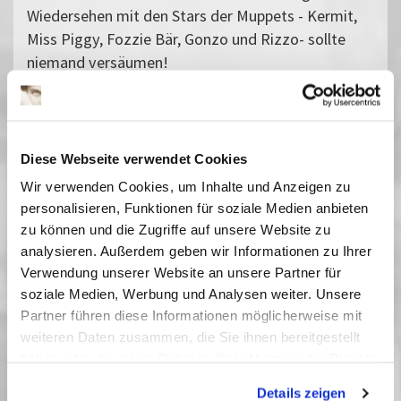
Wiedersehen mit den Stars der Muppets - Kermit,
Miss Piggy, Fozzie Bär, Gonzo und Rizzo- sollte
niemand versäumen!
Kartenreservierung wärmstens empfohlen.
(FSK 0, empfohlen ab 6 Jahre)
Vergangene Vorstellungen
Diese Webseite verwendet Cookies
11 Dezember 2021
| 15:00
Wir verwenden Cookies, um Inhalte und Anzeigen zu
12 Dezember 2021
| 15:00
personalisieren, Funktionen für soziale Medien anbieten
17 Dezember 2022
| 15:00
zu können und die Zugriffe auf unsere Website zu
18 Dezember 2022
| 15:00
analysieren. Außerdem geben wir Informationen zu Ihrer
16 Dezember 2023
| 15:00
Verwendung unserer Website an unsere Partner für
17 Dezember 2023
| 15:00
soziale Medien, Werbung und Analysen weiter. Unsere
21 Dezember 2024
| 15:00
Partner führen diese Informationen möglicherweise mit
22 Dezember 2024
| 15:00
weiteren Daten zusammen, die Sie ihnen bereitgestellt
23 Dezember 2025
| 17:00
haben oder die sie im Rahmen Ihrer Nutzung der Dienste
gesammelt haben. Sie geben Einwilligung zu unseren
Details zeigen