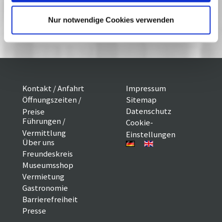
Harry Potter und der Stein der Weisen
Die Muppets Weihnachtsgeschichte
Nur notwendige Cookies verwenden
Zirkuskind
Kontakt / Anfahrt
Impressum
Öffnungszeiten /
Sitemap
Datenschutz
Preise
Führungen /
Cookie-
Vermittlung
Einstellungen
Über uns
Freundeskreis
Museumsshop
Vermietung
Gastronomie
Barrierefreiheit
Presse