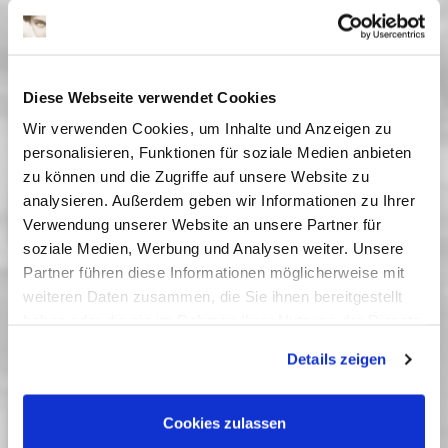
Lebensraum kämpfen.
(FSK 0, empfohlen ab 5
Jahre)
Vergangene Vorstellungen
Diese Webseite verwendet Cookies
02 Juni 2024
| 12:00
Wir verwenden Cookies, um Inhalte und Anzeigen zu
19 April 2025
| 15:00
personalisieren, Funktionen für soziale Medien anbieten
20 April 2025
| 15:00
zu können und die Zugriffe auf unsere Website zu
22 April 2025
| 10:00
analysieren. Außerdem geben wir Informationen zu Ihrer
Verwendung unserer Website an unsere Partner für
soziale Medien, Werbung und Analysen weiter. Unsere
Kinderfilme
Partner führen diese Informationen möglicherweise mit
weiteren Daten zusammen, die Sie ihnen bereitgestellt
Neben Filmen für die Jüngsten werden Kurzfilmprogramme,
haben oder die sie im Rahmen Ihrer Nutzung der Dienste
Klassiker des Kinderkinos und Filme aus der ganzen Welt
gesammelt haben. Sie geben Einwilligung zu unseren
gezeigt.
Details zeigen
Cookies, wenn Sie unsere Webseite weiterhin nutzen.
Drei Haselnüsse für Aschenbrödel
Cookies zulassen
Die Weihnachtsgans Auguste