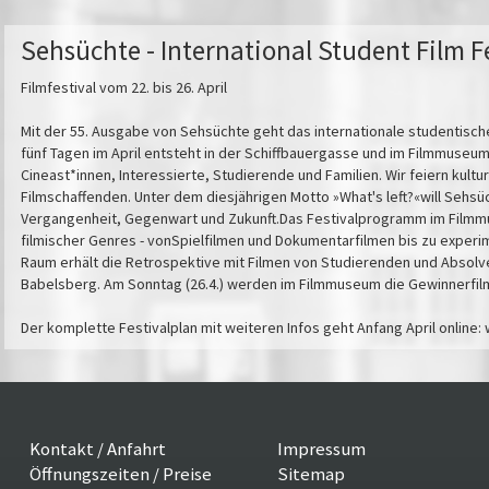
Sehsüchte - International Student Film Fe
Filmfestival vom 22. bis 26. April
Mit der 55. Ausgabe von Sehsüchte geht das internationale studentische
fünf Tagen im April entsteht in der Schiffbauergasse und im Filmmuseum
Cineast*innen, Interessierte, Studierende und Familien. Wir feiern kulture
Filmschaffenden. Unter dem diesjährigen Motto »What's left?«will Sehsüc
Vergangenheit, Gegenwart und Zukunft.Das Festivalprogramm im Filmmu
filmischer Genres - vonSpielfilmen und Dokumentarfilmen bis zu exper
Raum erhält die Retrospektive mit Filmen von Studierenden und Absolve
Babelsberg. Am Sonntag (26.4.) werden im Filmmuseum die Gewinnerfilm
Der komplette Festivalplan mit weiteren Infos geht Anfang April onlin
Kontakt / Anfahrt
Impressum
Öffnungszeiten / Preise
Sitemap