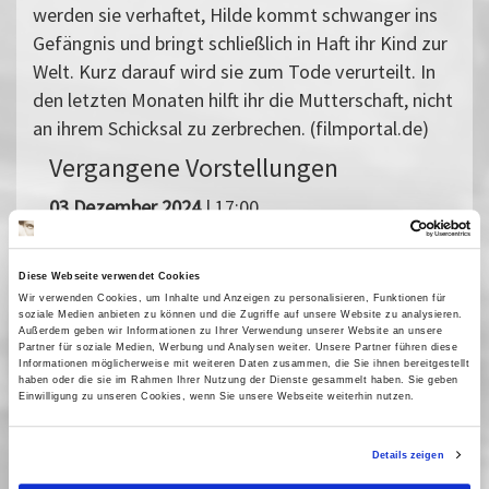
werden sie verhaftet, Hilde kommt schwanger ins
Gefängnis und bringt schließlich in Haft ihr Kind zur
Welt. Kurz darauf wird sie zum Tode verurteilt. In
den letzten Monaten hilft ihr die Mutterschaft, nicht
an ihrem Schicksal zu zerbrechen. (filmportal.de)
Vergangene Vorstellungen
03 Dezember 2024
| 17:00
06 Dezember 2024
| 19:00
12 Dezember 2024
| 17:00
Diese Webseite verwendet Cookies
13 Dezember 2024
| 19:15
Wir verwenden Cookies, um Inhalte und Anzeigen zu personalisieren, Funktionen für
18 Dezember 2024
| 17:00
soziale Medien anbieten zu können und die Zugriffe auf unsere Website zu analysieren.
Außerdem geben wir Informationen zu Ihrer Verwendung unserer Website an unsere
20 Dezember 2024
| 17:00
Partner für soziale Medien, Werbung und Analysen weiter. Unsere Partner führen diese
Informationen möglicherweise mit weiteren Daten zusammen, die Sie ihnen bereitgestellt
21 Dezember 2024
| 21:00
haben oder die sie im Rahmen Ihrer Nutzung der Dienste gesammelt haben. Sie geben
Einwilligung zu unseren Cookies, wenn Sie unsere Webseite weiterhin nutzen.
27 Dezember 2024
| 19:00
28 Dezember 2024
| 21:15
Details zeigen