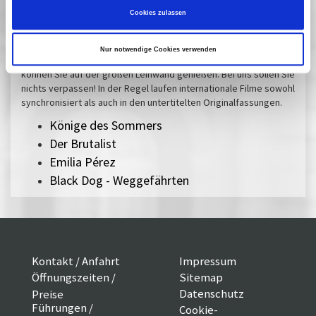
Cookies zulassen
Fast verpasst
Ausgesuchte aktuelle Filme, die durch die immer schnellere
Nur notwendige Cookies verwenden
Auswertungskette viel zu kurz in den Kinos zu sehen sind,
können Sie auf der großen Leinwand genießen. Bei uns sollen Sie
nichts verpassen! In der Regel laufen internationale Filme sowohl
synchronisiert als auch in den untertitelten Originalfassungen.
Könige des Sommers
Der Brutalist
Emilia Pérez
Black Dog - Weggefährten
Kontakt / Anfahrt
Impressum
Öffnungszeiten /
Sitemap
Datenschutz
Preise
Führungen /
Cookie-