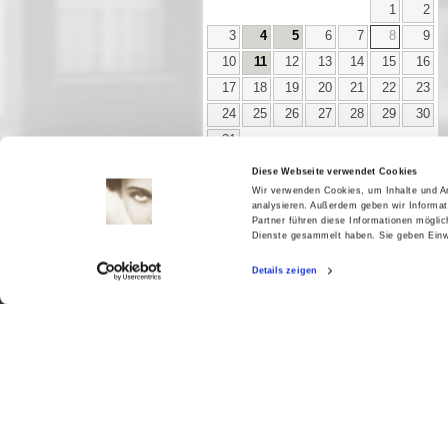
1
2
3
4
5
6
7
8
9
10
11
12
13
14
15
16
17
18
19
20
21
22
23
24
25
26
27
28
29
30
31
Diese Webseite verwendet Cookies
Wir verwenden Cookies, um Inhalte und An
analysieren. Außerdem geben wir Informat
Aktuell
Partner führen diese Informationen mögli
Dienste gesammelt haben. Sie geben Einwi
Digitales
Ausstellungen
Details zeigen
Kino
Kino2online
Sammlungen
Forschung